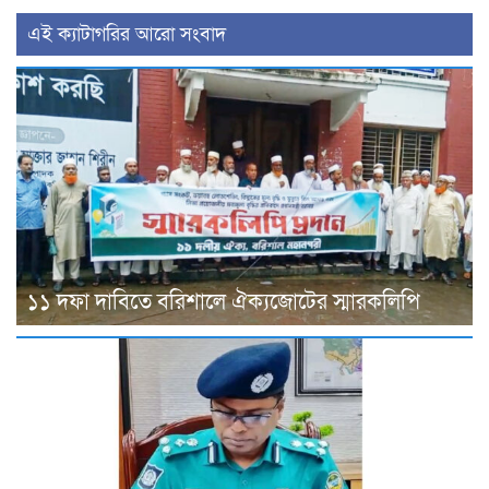
‍এই ক্যাটাগরির ‍আরো সংবাদ
১১ দফা দাবিতে বরিশালে ঐক্যজোটের স্মারকলিপি