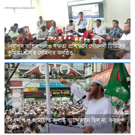
নিরাপদ অভিবাসন ও দক্ষতা প্রশিক্ষণে গৌরনদী টিটিসির
ভূমিকা শীর্ষক সেমিনার অনুষ্ঠিত
বিএনপি ও জামায়াত জুলাই আন্দোলনে ছিল না: ফয়জুল
করীম