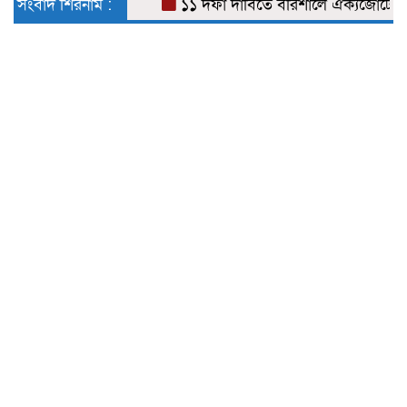
সংবাদ শিরনাম :
১১ দফা দাবিতে বরিশালে ঐক্যজোটের স্মার