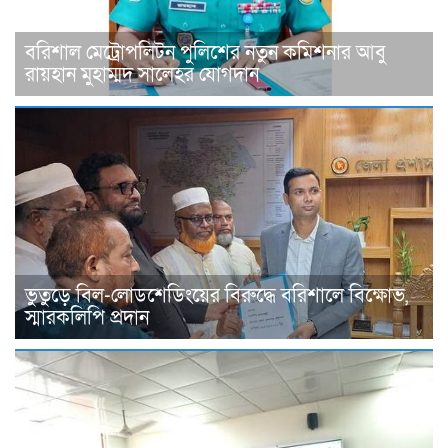
বরিশাল মেট্রোপলিটন পুলিশের নতুন কমিশনার আবু
রায়হান মুহাম্মদ সালেহর যোগদান
ভুতুড়ে বিল-লোডশেডিংয়ের বিরুদ্ধে বরিশালে বিক্ষোভ,
স্মারকলিপি প্রদান