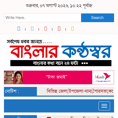
শুক্রবার, ০৭ অগাস্ট ২০২৬, ১০:২২ পূর্বাহ্ন
Search
নোটিশ :
বিভিন্ন
জেলা,উপজেলা-থানা,পৈারসভা,কলেজ পর
Toggle
naviga