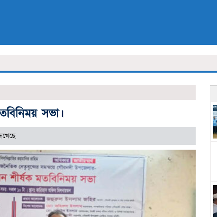
মতবিনিময় সভা।
েখেছে