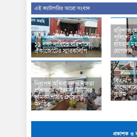
‍এই ক্যাটাগরির ‍আরো সংবাদ
বরিশাল মে
পুলিশের 
১১ দফা দাবিতে বরিশালে
রায়হান মু
ঐক্যজোটের স্মারকলিপি
যোগদান
বিএনপি ও
নিরাপদ অভিবাসন ও দক্ষতা
আন্দোলনে
প্রশিক্ষণে গৌরনদী টিটিসির
করীম
ভূমিকা শীর্ষক সেমিনার
অনুষ্ঠিত
প্রকাশক ও 