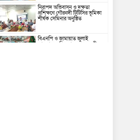
নিরাপদ অভিবাসন ও দক্ষতা
প্রশিক্ষণে গৌরনদী টিটিসির ভূমিকা
শীর্ষক সেমিনার অনুষ্ঠিত
বিএনপি ও জামায়াত জুলাই
আন্দোলনে ছিল না: ফয়জুল করীম
গভীর সাগরে ট্রলারে জলদস্যুদের
হামলা, ১৪ জেলে আহত
ভোলায় পঞ্চম শ্রেণির ছাত্রীকে
সংঘবদ্ধ ধর্ষণের অভিযোগ, গ্রেপ্তার ৩
নতুন কর্মসূচির ঘোষণা জামায়াত
জোটের