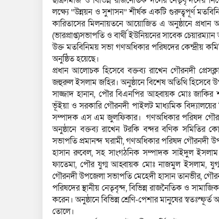
ছাত্রসমাজ ও বিভিন্ন রাজনৈতিক দলের নেতৃবৃন্দদের ন
লক্ষ্যে “উন্নয়ন ও সুশাসন” শীর্ষক একটি গুরুত্বপূর্ণ মত
কারিতাসের মিলনায়তনে আয়োজিত এ অনুষ্ঠানে প্রধান 
(ভারপ্রাপ্ত)সভাপতি ও বার্থী ইউনিয়নের সাবেক চেয়ারম্য
উক্ত মতবিনিময় সভা গণঅধিকার পরিষদের কেন্দ্রীয় কমিট
অনুষ্ঠিত হয়েছে।
প্রধান আলোচক হিসেবে বক্তব্য রাখেন গৌরনদী প্রেস
জহুরুল ইসলাম জহির। ‎অনুষ্ঠানে বিশেষ অতিথি হিসেবে
সাজ্জাদ হানান, পৌর বিএনপির আহ্বায়ক মোঃ জাকির
ভূঁইয়া ও সরকারি গৌরনদী পাইলট মাধ্যমিক বিদ্যালয়ের 
সম্পাদক এস এম জুলফিকার। ‎গণঅধিকার পরিষদ গৌরন
অনুষ্ঠানে বক্তব্য রাখেন টরকি বন্দর বণিক সমিতির
সভাপতি প্রমানন্দ ঘরামী, গণঅধিকার পরিষদ গৌরনদী উ
হাসান রুবেল, সহ সাংগঠনিক সম্পাদক সাইদুল ইসলাম 
ফাতেমা, পৌর যুগ্ম আহ্বায়ক মোঃ নাজমুল ইসলাম, যুগ
গৌরনদী উপজেলা সভাপতি মেহেদী হাসান তানভীর, গৌরন
পরিষদের স্থানীয় নেতৃবৃন্দ, বিভিন্ন রাজনৈতিক ও সামাজিক 
করেন। ‎অনুষ্ঠানে বিভিন্ন শ্রেণি-পেশার মানুষের স্বতঃস্ফূর
তোলে।‎