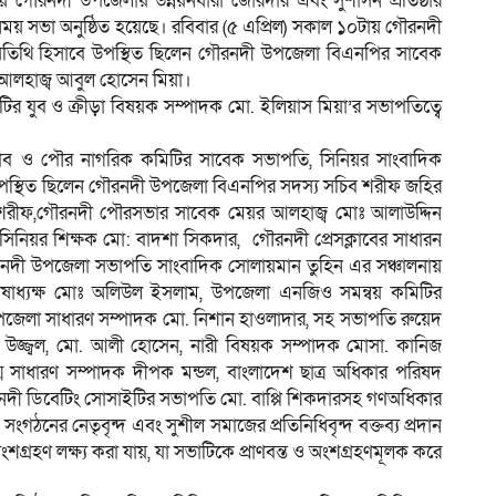
িয়ে গৌরনদী উপজেলায় উন্নয়নধারা জোরদার এবং সুশাসন প্রতিষ্ঠার
বিনিময় সভা অনুষ্ঠিত হয়েছে। ‎রবিবার (৫ এপ্রিল) সকাল ১০টায় গৌরনদী
অতিথি হিসাবে উপস্থিত ছিলেন গৌরনদী উপজেলা বিএনপির সাবেক
ান আলহাজ্ব আবুল হোসেন মিয়া।
ির যুব ও ক্রীড়া বিষয়ক সম্পাদক মো. ইলিয়াস মিয়া’র সভাপতিত্বে
ক্লাব ও পৌর নাগরিক কমিটির সাবেক সভাপতি, সিনিয়র সাংবাদিক
 উপস্থিত ছিলেন গৌরনদী উপজেলা বিএনপির সদস্য সচিব শরীফ জহির
 শরীফ,গৌরনদী পৌরসভার সাবেক মেয়র আলহাজ্ব মোঃ আলাউদ্দিন
সিনিয়র শিক্ষক মো: বাদশা সিকদার, গৌরনদী প্রেসক্লাবের সাধারন
দী উপজেলা সভাপতি সাংবাদিক সোলায়মান তুহিন এর সঞ্চালনায়
 কোষাধ্যক্ষ মোঃ অলিউল ইসলাম, উপজেলা এনজিও সমন্বয় কমিটির
পজেলা সাধারণ সম্পাদক মো. নিশান হাওলাদার, সহ সভাপতি রুয়েদ
উজ্জ্বল, মো. আলী হোসেন, নারী বিষয়ক সম্পাদক মোসা. কানিজ
্ম সাধারণ সম্পাদক দীপক মন্ডল, বাংলাদেশ ছাত্র অধিকার পরিষদ
দী ডিবেটিং সোসাইটির সভাপতি মো. বাপ্পি শিকদারসহ গণঅধিকার
সংগঠনের নেতৃবৃন্দ এবং সুশীল সমাজের প্রতিনিধিবৃন্দ বক্তব্য প্রদান
্ত অংশগ্রহণ লক্ষ্য করা যায়, যা সভাটিকে প্রাণবন্ত ও অংশগ্রহণমূলক করে