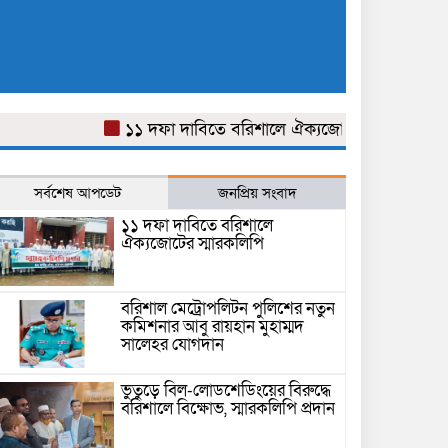
১১ দফা দাবিতে বরিশালে ঐক্যজোটের স্মারকলিপি
বর
সর্বশেষ আপডেট
জনপ্রিয় সংবাদ
১১ দফা দাবিতে বরিশালে
ঐক্যজোটের স্মারকলিপি
বরিশাল মেট্রোপলিটন পুলিশের নতুন
কমিশনার আবু রায়হান মুহাম্মদ
সালেহর যোগদান
ভুতুড়ে বিল-লোডশেডিংয়ের বিরুদ্ধে
বরিশালে বিক্ষোভ, স্মারকলিপি প্রদান