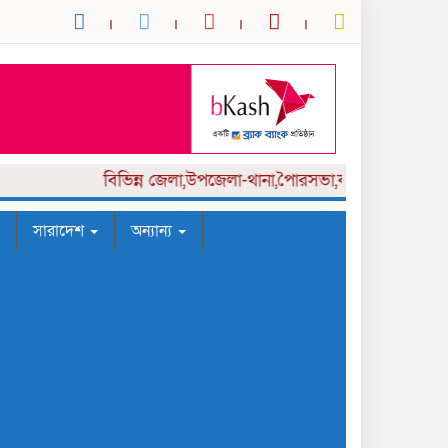
বিভিন্ন
জেলা,উপজেলা-থানা,পৈারসভা,কলেজ পর্যায় সংবাদক
সারাদেশ
অন্যান্য