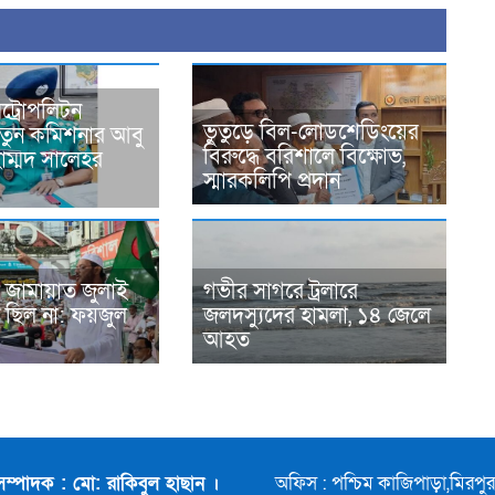
ট্রোপলিটন
ভুতুড়ে বিল-লোডশেডিংয়ের
নতুন কমিশনার আবু
বিরুদ্ধে বরিশালে বিক্ষোভ,
হাম্মদ সালেহর
স্মারকলিপি প্রদান
 জামায়াত জুলাই
গভীর সাগরে ট্রলারে
 ছিল না: ফয়জুল
জলদস্যুদের হামলা, ১৪ জেলে
আহত
সম্পাদক : মো: রাকিবুল হাছান ।
অফিস : পশ্চিম কাজিপাড়া,মিরপ