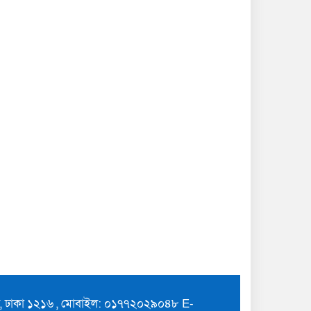
ুর, ঢাকা ১২১৬ , মোবাইল: ০১৭৭২০২৯০৪৮ E-