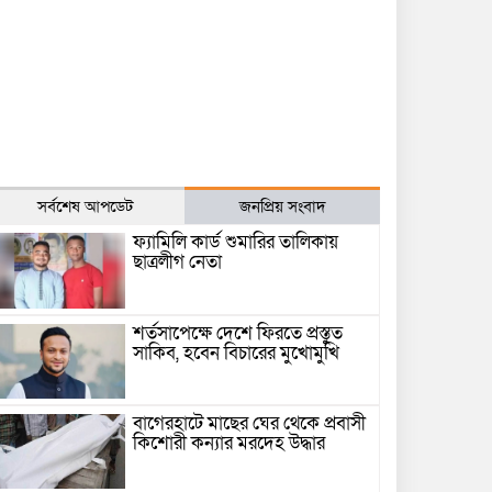
সর্বশেষ আপডেট
জনপ্রিয় সংবাদ
ফ্যামিলি কার্ড শুমারির তালিকায়
ছাত্রলীগ নেতা
শর্তসাপেক্ষে দেশে ফিরতে প্রস্তুত
সাকিব, হবেন বিচারের মুখোমুখি
বাগেরহাটে মাছের ঘের থেকে প্রবাসী
কিশোরী কন্যার মরদেহ উদ্ধার