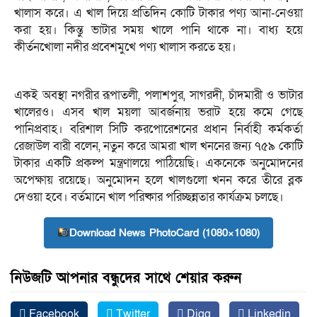
খালাস করে। এ খাল দিয়ে প্রতিদিন কোটি টাকার পণ্য আনা-নেওয়া
করা হয়। কিন্তু ভাটার সময় খালে পানি থাকে না। বাধ্য হয়ে
কীর্তনখোলা নদীর প্রবেশমুখে পণ্য খালাস করতে হয়।
একই অবস্থা নগরীর রূপাতলী, পলাশপুর, সাগরদী, চাঁদমারী ও ভাটার
খালেরও। এসব খাল ময়লা আবর্জনায় ভরাট হয়ে কমে গেছে
পানিপ্রবাহ। বরিশাল সিটি করপোরেশনের প্রধান নির্বাহী কর্মকর্তা
রেজাউল বারী বলেন, নতুন করে আমরা খাল খননের জন্য ৭৫৯ কোটি
টাকার একটি প্রকল্প মন্ত্রণালয়ে পাঠিয়েছি। একনেকে অনুমোদনের
অপেক্ষায় রয়েছে। অনুমোদন হলে খালগুলো খনন করে তীরে ব্লক
দেওয়া হবে। বর্তমানে খাল পরিষ্কার পরিচ্ছন্নতার কার্যক্রম চলছে।
Download News PhotoCard (1080×1080)
নিউজটি আপনার বন্ধুদের সাথে শেয়ার করুন
Facebook
Twitter
Digg
Linkedin