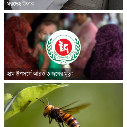
মরদেহ উদ্ধার
হাম উপসর্গে আরও ৩ জনের মৃত্যু