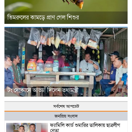
ভিমরুলের কামড়ে প্রাণ গেল শিশুর
টং দোকানে আড্ডা দিলেন তথ্যমন্ত্রী
সর্বশেষ আপডেট
জনপ্রিয় সংবাদ
ফ্যামিলি কার্ড শুমারির তালিকায় ছাত্রলীগ
নেতা