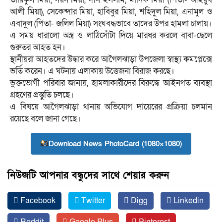
আলী মিয়া), সেকেন্দার মিয়া, হাবিবুর মিয়া, শহিদুল মিয়া, এনামুল ও
এবাদুল (পিতা- জলিল মিয়া) সংঘবদ্ধভাবে তাদের উপর হামলা চালায়।
এ সময় ধারালো অস্ত্র ও লাঠিসোঁটা দিয়ে মারধর করলে বাবা-ছেলে
গুরুতর আহত হন।
স্থানীয়রা আহতদের উদ্ধার করে আগৈলঝাড়া উপজেলা স্বাস্থ্য কমপ্লেক্সে
ভর্তি করেন। এ ঘটনায় এলাকায় উত্তেজনা বিরাজ করছে।
ভুক্তভোগী পরিবার জানায়, হামলাকারীদের বিরুদ্ধে আইনগত ব্যবস্থা
গ্রহণের প্রস্তুতি চলছে।
এ বিষয়ে আগৈলঝাড়া থানায় অভিযোগ দায়েরের প্রক্রিয়া চলমান
রয়েছে বলে জানা গেছে।
Download News PhotoCard (1080×1080)
নিউজটি আপনার বন্ধুদের সাথে শেয়ার করুন
Facebook
Twitter
Digg
Linkedin
Reddit
Google Plus
Pinterest