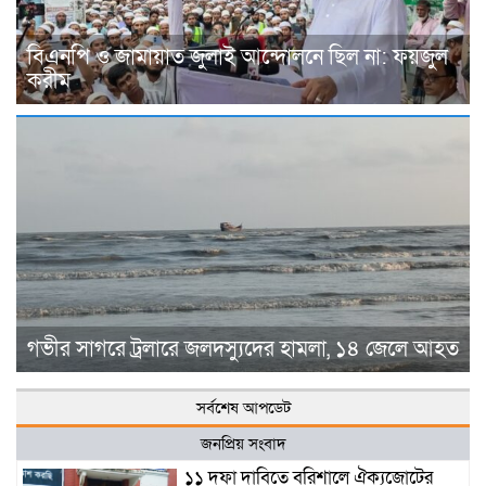
বিএনপি ও জামায়াত জুলাই আন্দোলনে ছিল না: ফয়জুল
করীম
গভীর সাগরে ট্রলারে জলদস্যুদের হামলা, ১৪ জেলে আহত
সর্বশেষ আপডেট
জনপ্রিয় সংবাদ
১১ দফা দাবিতে বরিশালে ঐক্যজোটের