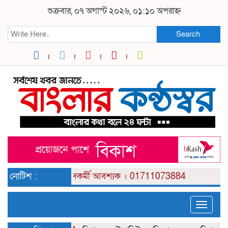
শুক্রবার, ০৭ অগাস্ট ২০২৬, ০১:১০ অপরাহ্ন
Search
েজ পর্যায় সংবাদকর্মী আবশ্যক । 01711073884
নোটিশ :
Toggle
naviga