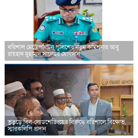
বরিশাল মেট্রোপলিটন পুলিশের নতুন কমিশনার আবু
রায়হান মুহাম্মদ সালেহর যোগদান
ভুতুড়ে বিল-লোডশেডিংয়ের বিরুদ্ধে বরিশালে বিক্ষোভ,
স্মারকলিপি প্রদান