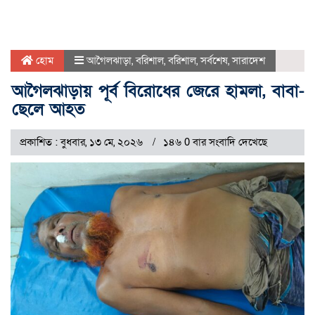
হোম
আগৈলঝাড়া
,
বরিশাল
,
বরিশাল
,
সর্বশেষ
,
সারাদেশ
আগৈলঝাড়ায় পূর্ব বিরোধের জেরে হামলা, বাবা-
ছেলে আহত
প্রকাশিত : বুধবার, ১৩ মে, ২০২৬
১৪৬ 0 বার সংবাদি দেখেছে