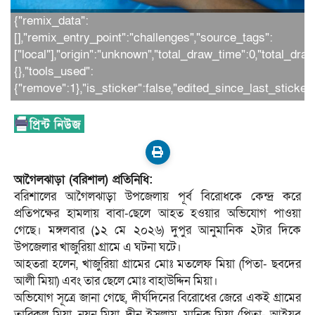
{"remix_data":
[],"remix_entry_point":"challenges","source_tags":
["local"],"origin":"unknown","total_draw_time":0,"total_dr
{},"tools_used":
{"remove":1},"is_sticker":false,"edited_since_last_sticke
আগৈলঝাড়া (বরিশাল) প্রতিনিধি:
বরিশালের আগৈলঝাড়া উপজেলায় পূর্ব বিরোধকে কেন্দ্র করে
প্রতিপক্ষের হামলায় বাবা-ছেলে আহত হওয়ার অভিযোগ পাওয়া
গেছে। মঙ্গলবার (১২ মে ২০২৬) দুপুর আনুমানিক ২টার দিকে
উপজেলার খাজুরিয়া গ্রামে এ ঘটনা ঘটে।
আহতরা হলেন, খাজুরিয়া গ্রামের মোঃ মতলেফ মিয়া (পিতা- ছবদের
আলী মিয়া) এবং তার ছেলে মোঃ বাহাউদ্দিন মিয়া।
অভিযোগ সূত্রে জানা গেছে, দীর্ঘদিনের বিরোধের জেরে একই গ্রামের
তারিকুল মিয়া, নয়ন মিয়া, দীন ইসলাম, মানিক মিয়া (পিতা- আইয়ুব