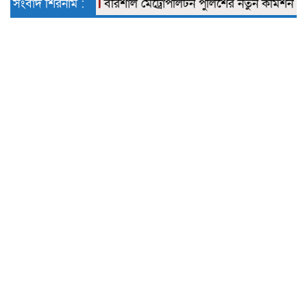
স্মারকলিপি
সংবাদ শিরনাম :
বরিশাল মেট্রোপলিটন পুলিশের নতুন কমিশনার আবু রায়