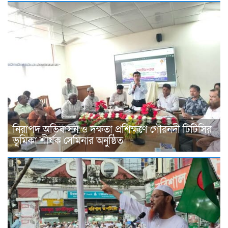
নিরাপদ অভিবাসন ও দক্ষতা প্রশিক্ষণে গৌরনদী টিটিসির
ভূমিকা শীর্ষক সেমিনার অনুষ্ঠিত