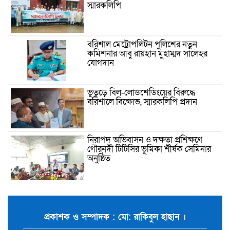
স্মারকলিপি
বরিশাল মেট্রোপলিটন পুলিশের নতুন
কমিশনার আবু রায়হান মুহাম্মদ সালেহর
যোগদান
ভুতুড়ে বিল-লোডশেডিংয়ের বিরুদ্ধে
বরিশালে বিক্ষোভ, স্মারকলিপি প্রদান
নিরাপদ অভিবাসন ও দক্ষতা প্রশিক্ষণে
গৌরনদী টিটিসির ভূমিকা শীর্ষক সেমিনার
অনুষ্ঠিত
বিএনপি ও জামায়াত জুলাই আন্দোলনে
ছিল না: ফয়জুল করীম
প্রকাশক ও সম্পাদক : মো: রাকিবুল হাছান ।