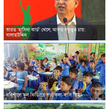
ভারত ‘হাসিনা কার্ড’ খেলে, আবার বন্ধুত্বও চায়:
সালাহউদ্দিন
বরিশালে স্কুল ফিডিংয়ে পচা কলা-বাসি ডিম