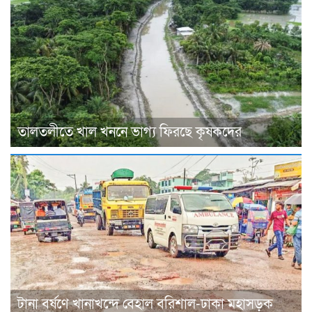
তালতলীতে খাল খননে ভাগ্য ফিরছে কৃষকদের
টানা বর্ষণে খানাখন্দে বেহাল বরিশাল-ঢাকা মহাসড়ক