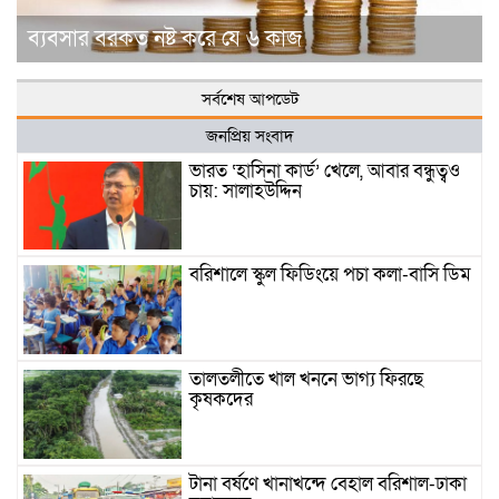
ব্যবসার বরকত নষ্ট করে যে ৬ কাজ
সর্বশেষ আপডেট
জনপ্রিয় সংবাদ
ভারত ‘হাসিনা কার্ড’ খেলে, আবার বন্ধুত্বও
চায়: সালাহউদ্দিন
বরিশালে স্কুল ফিডিংয়ে পচা কলা-বাসি ডিম
তালতলীতে খাল খননে ভাগ্য ফিরছে
কৃষকদের
টানা বর্ষণে খানাখন্দে বেহাল বরিশাল-ঢাকা