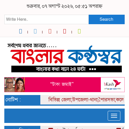
শুক্রবার, ০৭ অগাস্ট ২০২৬, ০৫:৫১ অপরাহ্ন
Search
নোটিশ :
বিভিন্ন
জেলা,উপজেলা-থানা,পৈারসভা,কলেজ পর্যা
Toggle
naviga