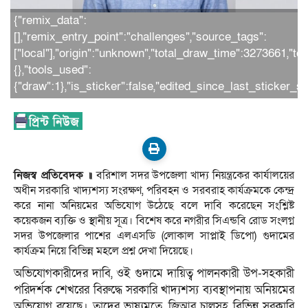
{"remix_data":
[],"remix_entry_point":"challenges","source_tags":
["local"],"origin":"unknown","total_draw_time":3273661,"t
{},"tools_used":
{"draw":1},"is_sticker":false,"edited_since_last_sticker_s
নিজস্ব প্রতিবেদক ॥
বরিশাল সদর উপজেলা খাদ্য নিয়ন্ত্রকের কার্যালয়ের
অধীন সরকারি খাদ্যশস্য সংরক্ষণ, পরিবহন ও সরবরাহ কার্যক্রমকে কেন্দ্র
করে নানা অনিয়মের অভিযোগ উঠেছে বলে দাবি করেছেন সংশ্লিষ্ট
কয়েকজন ব্যক্তি ও স্থানীয় সূত্র। বিশেষ করে নগরীর সিএন্ডবি রোড সংলগ্ন
সদর উপজেলার পাশের এলএসডি (লোকাল সাপ্লাই ডিপো) গুদামের
কার্যক্রম নিয়ে বিভিন্ন মহলে প্রশ্ন দেখা দিয়েছে।
অভিযোগকারীদের দাবি, ওই গুদামে দায়িত্ব পালনকারী উপ-সহকারী
পরিদর্শক শেখরের বিরুদ্ধে সরকারি খাদ্যশস্য ব্যবস্থাপনায় অনিয়মের
অভিযোগ রয়েছে। তাদের ভাষ্যমতে, জিআর চালসহ বিভিন্ন সরকারি