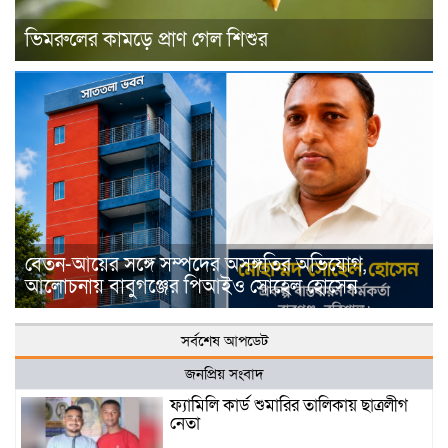
ভিমরুলের কামড়ে প্রাণ গেল শিশুর
বেতন-আয়ের সঙ্গে সম্পদের অসঙ্গতির অভিযোগ,
আলোচনায় বাবুগঞ্জের পিআইও সোহেল হোসেন
সর্বশেষ আপডেট
জনপ্রিয় সংবাদ
ফ্যামিলি কার্ড শুমারির তালিকায় ছাত্রলীগ
নেতা