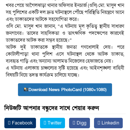
খবর পেয়ে আগৈলঝাড়া থানার অফিসার ইনচার্জ (ওসি) মো. মাসুদ খান
সহ পুলিশের একটি দল দ্রুত ঘটনাস্থলে পৌঁছে পরিস্থিতি নিয়ন্ত্রণে আনে
এবং ডাকাতদের আটকে সহযোগিতা করে।
ওসি মো. মাসুদ খান জানান, “এ ঘটনায় মূল কৃতিত্ব স্থানীয় সাধারণ
জনগণের। তাদের সাহসিকতা ও তাৎক্ষণিক পদক্ষেপের কারণেই
ডাকাতদের আটক করা সম্ভব হয়েছে।”
আটক দুই ডাকাতকে স্থানীয় জনতা গণধোলাই দেয়। পরে
কোটালীপাড়া থানা পুলিশ এসে ঘটনাস্থল থেকে আটক ডাকাত,
ব্যবহৃত গাড়ি এবং অন্যান্য আলামত নিজেদের হেফাজতে নেয়।
এ ঘটনায় এলাকায় চাঞ্চল্যের সৃষ্টি হয়েছে এবং আইনশৃঙ্খলা বাহিনী
বিষয়টি নিয়ে তদন্ত কার্যক্রম চালিয়ে যাচ্ছে।
Download News PhotoCard (1080×1080)
নিউজটি আপনার বন্ধুদের সাথে শেয়ার করুন
Facebook
Twitter
Digg
Linkedin