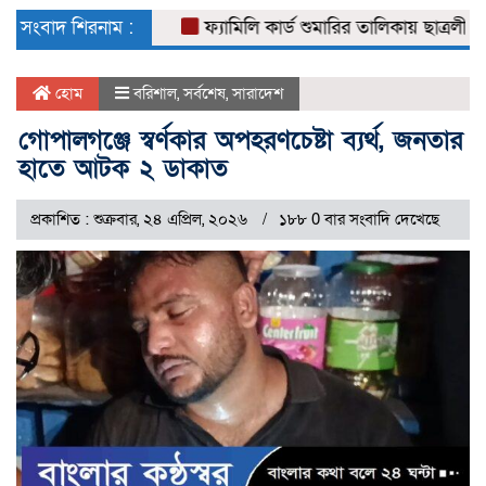
naviga
সংবাদ শিরনাম :
ফ্যামিলি কার্ড শুমারির তালিকায় ছাত্রলীগ নেতা
হোম
বরিশাল
,
সর্বশেষ
,
সারাদেশ
গোপালগঞ্জে স্বর্ণকার অপহরণচেষ্টা ব্যর্থ, জনতার
হাতে আটক ২ ডাকাত
প্রকাশিত : শুক্রবার, ২৪ এপ্রিল, ২০২৬
১৮৮ 0 বার সংবাদি দেখেছে