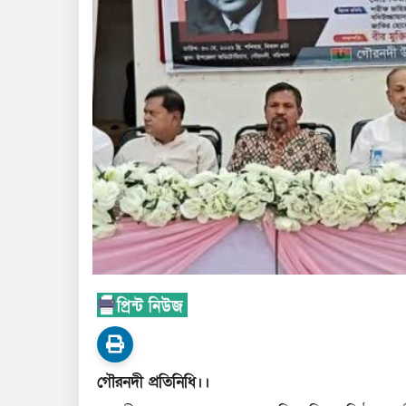
গৌরনদী প্রতিনিধি।।