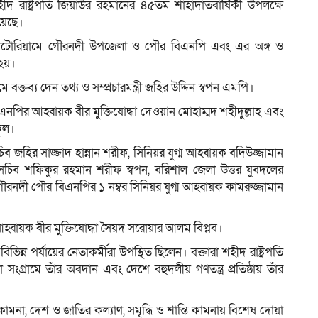
 শহীদ রাষ্ট্রপতি জিয়াউর রহমানের ৪৫তম শাহাদাতবার্ষিকী উপলক্ষে
য়েছে।
িটোরিয়ামে গৌরনদী উপজেলা ও পৌর বিএনপি এবং এর অঙ্গ ও
হয়।
বক্তব্য দেন তথ্য ও সম্প্রচারমন্ত্রী জহির উদ্দিন স্বপন এমপি।
এনপির আহ্বায়ক বীর মুক্তিযোদ্ধা দেওয়ান মোহাম্মদ শহীদুল্লাহ এবং
কুল।
জহির সাজ্জাদ হান্নান শরীফ, সিনিয়র যুগ্ম আহ্বায়ক বদিউজ্জামান
সচিব শফিকুর রহমান শরীফ স্বপন, বরিশাল জেলা উত্তর যুবদলের
ৌরনদী পৌর বিএনপির ১ নম্বর সিনিয়র যুগ্ম আহ্বায়ক কামরুজ্জামান
্বায়ক বীর মুক্তিযোদ্ধা সৈয়দ সরোয়ার আলম বিপ্লব।
 পর্যায়ের নেতাকর্মীরা উপস্থিত ছিলেন। বক্তারা শহীদ রাষ্ট্রপতি
ংগ্রামে তাঁর অবদান এবং দেশে বহুদলীয় গণতন্ত্র প্রতিষ্ঠায় তাঁর
ামনা, দেশ ও জাতির কল্যাণ, সমৃদ্ধি ও শান্তি কামনায় বিশেষ দোয়া