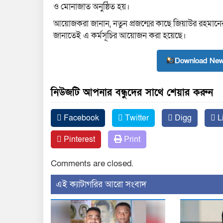
ও মোনাজাত অনুষ্ঠিত হয়।
আয়োজকরা জানান, নতুন প্রজন্মের কাছে জিয়াউর রহমানের আদ
জানাতেই এ কর্মসূচির আয়োজন করা হয়েছে।
Download New
নিউজটি আপনার বন্ধুদের সাথে শেয়ার করুন
Facebook
Twitter
Digg
L
Pinterest
Print
Comments are closed.
‍এই ক্যাটাগরির ‍আরো সংবাদ