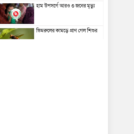
হাম উপসর্গে আরও ৩ জনের মৃত্যু
ভিমরুলের কামড়ে প্রাণ গেল শিশুর
বেতন-আয়ের সঙ্গে সম্পদের
অসঙ্গতির অভিযোগ, আলোচনায়
বাবুগঞ্জের পিআইও সোহেল হোসেন
টং দোকানে আড্ডা দিলেন তথ্যমন্ত্রী
বিদ্যুৎস্পর্শে এসএসসি পরীক্ষার্থীর
মৃত্যু
বাল্কহেডের ধাক্কায় সেতু ভেঙে খালে,