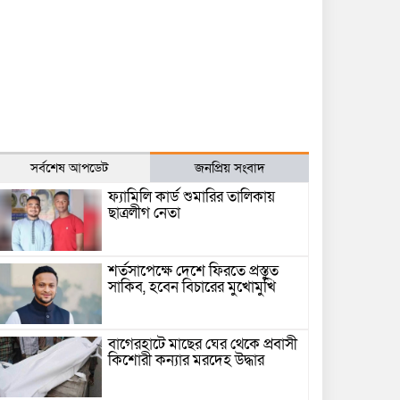
সর্বশেষ আপডেট
জনপ্রিয় সংবাদ
ফ্যামিলি কার্ড শুমারির তালিকায়
ছাত্রলীগ নেতা
শর্তসাপেক্ষে দেশে ফিরতে প্রস্তুত
সাকিব, হবেন বিচারের মুখোমুখি
বাগেরহাটে মাছের ঘের থেকে প্রবাসী
কিশোরী কন্যার মরদেহ উদ্ধার