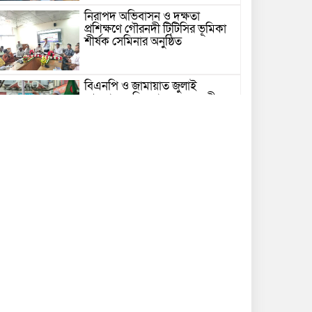
নিরাপদ অভিবাসন ও দক্ষতা
প্রশিক্ষণে গৌরনদী টিটিসির ভূমিকা
শীর্ষক সেমিনার অনুষ্ঠিত
বিএনপি ও জামায়াত জুলাই
আন্দোলনে ছিল না: ফয়জুল করীম
গভীর সাগরে ট্রলারে জলদস্যুদের
হামলা, ১৪ জেলে আহত
ভোলায় পঞ্চম শ্রেণির ছাত্রীকে
সংঘবদ্ধ ধর্ষণের অভিযোগ, গ্রেপ্তার ৩
নতুন কর্মসূচির ঘোষণা জামায়াত
জোটের