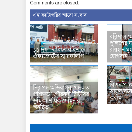
Comments are closed.
‍এই ক্যাটাগরির ‍আরো সংবাদ
বরিশাল মে
পুলিশের 
১১ দফা দাবিতে বরিশালে
রায়হান মু
ঐক্যজোটের স্মারকলিপি
যোগদান
বিএনপি ও
নিরাপদ অভিবাসন ও দক্ষতা
আন্দোলনে
প্রশিক্ষণে গৌরনদী টিটিসির
করীম
ভূমিকা শীর্ষক সেমিনার
অনুষ্ঠিত