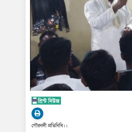
গৌরনদী প্রতিনিধি।।