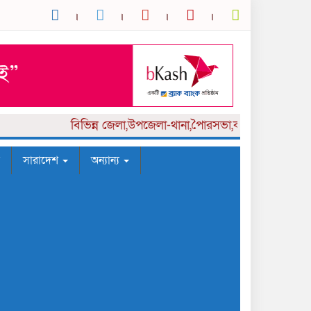
বিভিন্ন
জেলা,উপজেলা-থানা,পৈারসভা,কলেজ পর্যায় সংবাদ
সারাদেশ
অন্যান্য