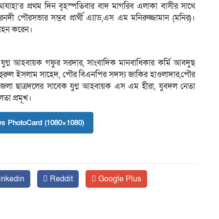
াহা’র প্রথম দিন বৃহস্পতিবার বাদ মাগরিব এলাকা বাসীর সাথে
নদী পৌরসভার সম্ভব প্রার্থী এ্যাড,এস এম মনিরুজ্জামান (মনির)।
গ্রহন করেন।
যুগ্ন আহবায়ক গফুর সরদার, সাংবাদিক মানবাধিকার কর্মি আবদুছ
হুরুল ইসলাম সাহেদ, পৌর বিএনপির সদস্য জাকির হাওলাদার,পৌর
জেলা ছাত্রদলের সাবেক যুগ্ন আহবায়ক এস এম হীরা, যুবদল নেতা
লতা প্রমূখ।
s PhotoCard (1080×1080)
inkedin
Reddit
Google Plus