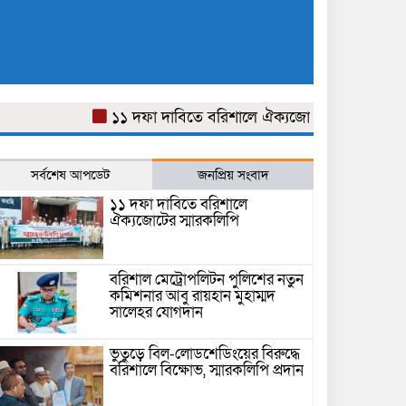
১১ দফা দাবিতে বরিশালে ঐক্যজোটের স্মারকলিপি
বর
সর্বশেষ আপডেট
জনপ্রিয় সংবাদ
১১ দফা দাবিতে বরিশালে
ঐক্যজোটের স্মারকলিপি
বরিশাল মেট্রোপলিটন পুলিশের নতুন
কমিশনার আবু রায়হান মুহাম্মদ
সালেহর যোগদান
ভুতুড়ে বিল-লোডশেডিংয়ের বিরুদ্ধে
বরিশালে বিক্ষোভ, স্মারকলিপি প্রদান