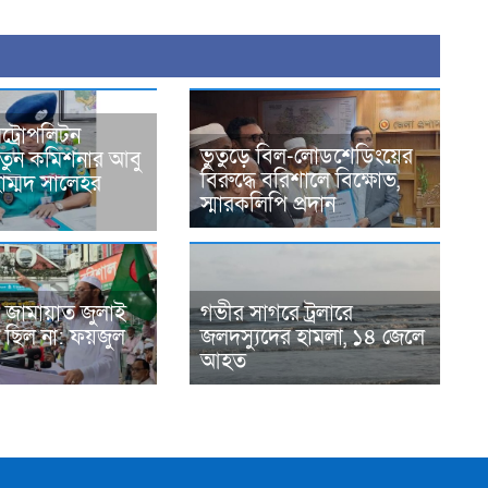
ট্রোপলিটন
ভুতুড়ে বিল-লোডশেডিংয়ের
নতুন কমিশনার আবু
বিরুদ্ধে বরিশালে বিক্ষোভ,
হাম্মদ সালেহর
স্মারকলিপি প্রদান
 জামায়াত জুলাই
গভীর সাগরে ট্রলারে
 ছিল না: ফয়জুল
জলদস্যুদের হামলা, ১৪ জেলে
আহত