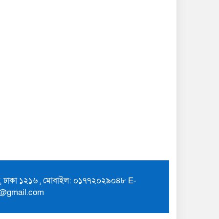
ুর, ঢাকা ১২১৬ , মোবাইল: ০১৭৭২০২৯০৪৮ E-
7@gmail.com