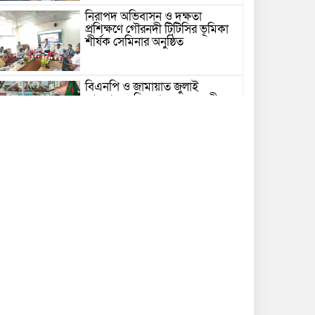
নিরাপদ অভিবাসন ও দক্ষতা
প্রশিক্ষণে গৌরনদী টিটিসির ভূমিকা
শীর্ষক সেমিনার অনুষ্ঠিত
বিএনপি ও জামায়াত জুলাই
আন্দোলনে ছিল না: ফয়জুল করীম
গভীর সাগরে ট্রলারে জলদস্যুদের
হামলা, ১৪ জেলে আহত
ভোলায় পঞ্চম শ্রেণির ছাত্রীকে
সংঘবদ্ধ ধর্ষণের অভিযোগ, গ্রেপ্তার ৩
নতুন কর্মসূচির ঘোষণা জামায়াত
জোটের