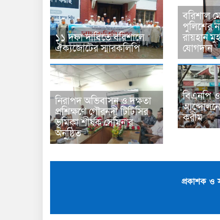
বরিশাল মে
পুলিশের 
১১ দফা দাবিতে বরিশালে
রায়হান মু
ঐক্যজোটের স্মারকলিপি
যোগদান
বিএনপি ও
নিরাপদ অভিবাসন ও দক্ষতা
আন্দোলনে
প্রশিক্ষণে গৌরনদী টিটিসির
করীম
ভূমিকা শীর্ষক সেমিনার
অনুষ্ঠিত
প্রকাশক ও 