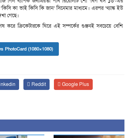
নাজ গিল ব্যাপক জনপ্রিয়তা পান রিয়েলিটি শো ‘বিগ বস ১৩’-এর
কিসি কা ভাই কিসি কি জান’ সিনেমার মাধ্যমে। এরপর ‘থ্যাঙ্ক ইউ
দেখা গেছে।
শেষ করে ক্রিকেটারকে ঘিরে এই সম্পর্কের গুঞ্জনই সবচেয়ে বেশি
s PhotoCard (1080×1080)
inkedin
Reddit
Google Plus