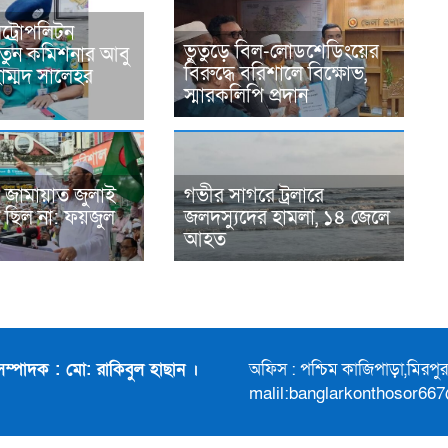
ট্রোপলিটন
ভুতুড়ে বিল-লোডশেডিংয়ের
নতুন কমিশনার আবু
বিরুদ্ধে বরিশালে বিক্ষোভ,
হাম্মদ সালেহর
স্মারকলিপি প্রদান
 জামায়াত জুলাই
গভীর সাগরে ট্রলারে
 ছিল না: ফয়জুল
জলদস্যুদের হামলা, ১৪ জেলে
আহত
সম্পাদক : মো: রাকিবুল হাছান ।
অফিস : পশ্চিম কাজিপাড়া,মিরপ
malil:banglarkonthosor66