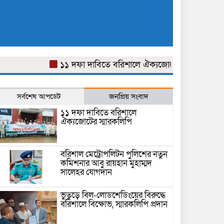
১১ দফা দাবিতে বরিশালে ঐক্যজোটের স্মারকলিপি
বরি
সর্বশেষ আপডেট
জনপ্রিয় সংবাদ
১১ দফা দাবিতে বরিশালে
ঐক্যজোটের স্মারকলিপি
বরিশাল মেট্রোপলিটন পুলিশের নতুন
কমিশনার আবু রায়হান মুহাম্মদ
সালেহর যোগদান
ভুতুড়ে বিল-লোডশেডিংয়ের বিরুদ্ধে
বরিশালে বিক্ষোভ, স্মারকলিপি প্রদান