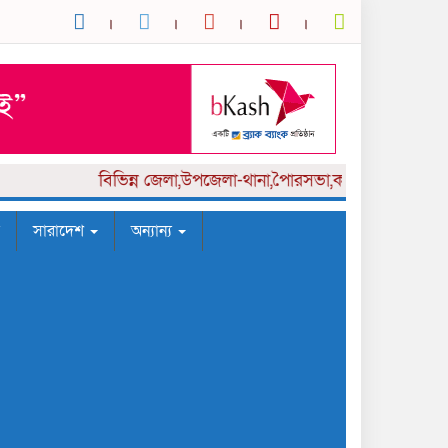
বিভিন্ন
জেলা,উপজেলা-থানা,পৈারসভা,কলেজ পর্যায় সংবাদক
সারাদেশ
অন্যান্য