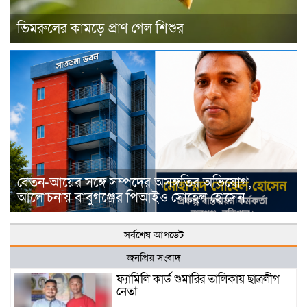
ভিমরুলের কামড়ে প্রাণ গেল শিশুর
বেতন-আয়ের সঙ্গে সম্পদের অসঙ্গতির অভিযোগ,
আলোচনায় বাবুগঞ্জের পিআইও সোহেল হোসেন
সর্বশেষ আপডেট
জনপ্রিয় সংবাদ
ফ্যামিলি কার্ড শুমারির তালিকায় ছাত্রলীগ
নেতা