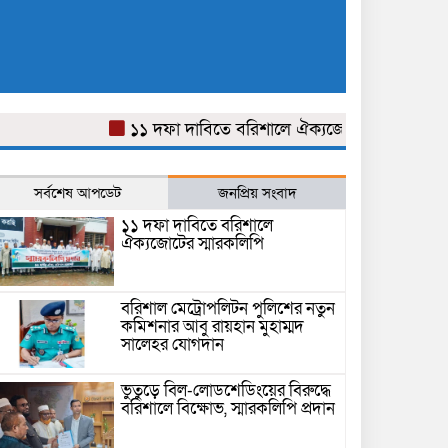
১১ দফা দাবিতে বরিশালে ঐক্যজোটের স্মারকলিপি
সর্বশেষ আপডেট
জনপ্রিয় সংবাদ
১১ দফা দাবিতে বরিশালে
ঐক্যজোটের স্মারকলিপি
বরিশাল মেট্রোপলিটন পুলিশের নতুন
কমিশনার আবু রায়হান মুহাম্মদ
সালেহর যোগদান
ভুতুড়ে বিল-লোডশেডিংয়ের বিরুদ্ধে
বরিশালে বিক্ষোভ, স্মারকলিপি প্রদান