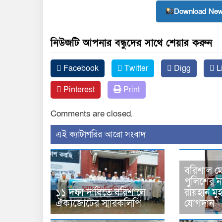
Download New
নিউজটি আপনার বন্ধুদের সাথে শেয়ার করুন
Facebook
Twitter
Digg
L
Pinterest
Print
Comments are closed.
‍এই ক্যাটাগরির ‍আরো সংবাদ
বরিশাল মে
পুলিশের 
১১ দফা দাবিতে বরিশালে
রায়হান মু
ঐক্যজোটের স্মারকলিপি
যোগদান