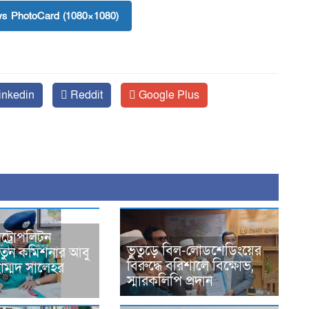
s PhotoCard (1080×1080)
inkedin
Reddit
Google Plus
ট্রোপলিটন
ভুতুড়ে বিল-লোডশেডিংয়ের
নতুন কমিশনার আবু
বিরুদ্ধে বরিশালে বিক্ষোভ,
হাম্মদ সালেহর
স্মারকলিপি প্রদান