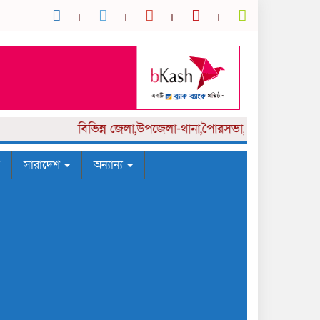
বিভিন্ন
জেলা,উপজেলা-থানা,পৈারসভা,কলেজ পর্যায় সংবা
সারাদেশ
অন্যান্য