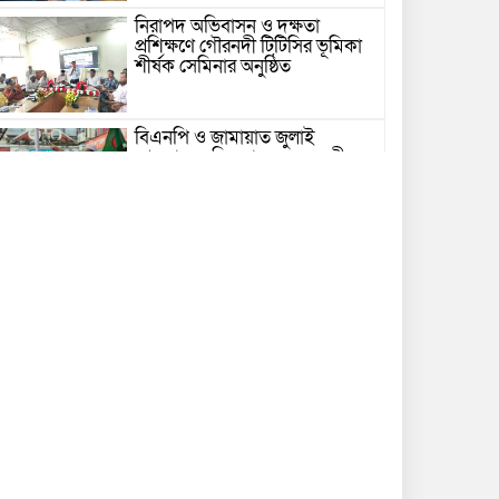
নিরাপদ অভিবাসন ও দক্ষতা
প্রশিক্ষণে গৌরনদী টিটিসির ভূমিকা
শীর্ষক সেমিনার অনুষ্ঠিত
বিএনপি ও জামায়াত জুলাই
আন্দোলনে ছিল না: ফয়জুল করীম
গভীর সাগরে ট্রলারে জলদস্যুদের
হামলা, ১৪ জেলে আহত
ভোলায় পঞ্চম শ্রেণির ছাত্রীকে
সংঘবদ্ধ ধর্ষণের অভিযোগ, গ্রেপ্তার ৩
নতুন কর্মসূচির ঘোষণা জামায়াত
জোটের