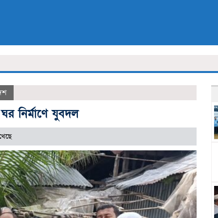
েশ
 ঘর নির্মাণে যুবদল
খেছে