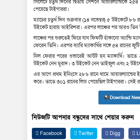
সিলেটে চতুর্থ দিনের দ্বিতীয় সেশনে আয়ারল্যান্ডকে
পেয়েছে টাইগাররা।
ম্যাচের চতুর্থ দিন শুক্রবার (১৪ নভেম্বর) ৫ উইকেটে ৮৬
উইকেট হারায় আইরিশরা। এরপর লাঞ্চের পর আরও তিন উই
লাঞ্চের পর শুরুতেই ফিরে যান ফিফটি হাঁকানো অ্যান্ডি ম
ফেরেন তিনি। এরপর ব্যারি ম্যাকার্থির সঙ্গে ৫৪ রানের 
নিল ফেরার পরের ওভারেই আউট হন ম্যাকার্থি। তাতে
উইকেট নেন মুরাদ। ৩ উইকেট নেন তাইজুল এবং ২ উইকে
এর আগে প্রথম ইনিংসে ২৮৬ রানে থামে আয়ারল্যান্ডের
করে। তাতে ৩০১ রানের লিড পেয়েছিল টাইগাররা। সেই র
Download New
নিউজটি আপনার বন্ধুদের সাথে শেয়ার করুন
Facebook
Twitter
Digg
L