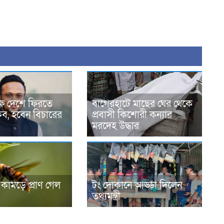
্ষে দেশে ফিরতে
বাগেরহাটে মাছের ঘের থেকে
াকিব, হবেন বিচারের
প্রবাসী কিশোরী কন্যার
মরদেহ উদ্ধার
কামড়ে প্রাণ গেল
টং দোকানে আড্ডা দিলেন
তথ্যমন্ত্রী