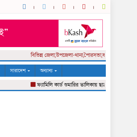
বিভিন্ন
জেলা,উপজেলা-থানা,পৈারসভা,কলেজ পর্যায় সংবাদক
সারাদেশ
অন্যান্য
ফ্যামিলি কার্ড শুমারির তালিকায় ছাত্রলীগ নেতা
শর্তসাপ