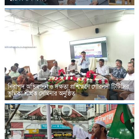
নিরাপদ অভিবাসন ও দক্ষতা প্রশিক্ষণে গৌরনদী টিটিসির
ভূমিকা শীর্ষক সেমিনার অনুষ্ঠিত