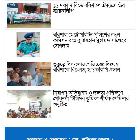
১১ দফা দাবিতে বরিশালে ঐক্যজোটের
স্মারকলিপি
বরিশাল মেট্রোপলিটন পুলিশের নতুন
কমিশনার আবু রায়হান মুহাম্মদ সালেহর
যোগদান
ভুতুড়ে বিল-লোডশেডিংয়ের বিরুদ্ধে
বরিশালে বিক্ষোভ, স্মারকলিপি প্রদান
নিরাপদ অভিবাসন ও দক্ষতা প্রশিক্ষণে
গৌরনদী টিটিসির ভূমিকা শীর্ষক সেমিনার
অনুষ্ঠিত
বিএনপি ও জামায়াত জুলাই আন্দোলনে
ছিল না: ফয়জুল করীম
প্রকাশক ও সম্পাদক : মো: রাকিবুল হাছান ।