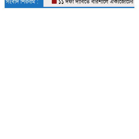
সংবাদ শিরনাম :
১১ দফা দাবিতে বরিশালে ঐক্যজোটের স্মারক