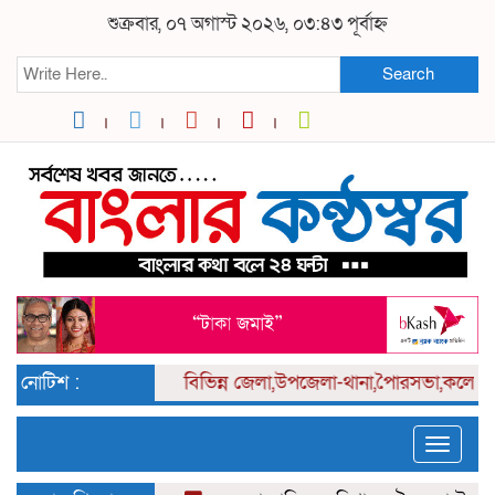
শুক্রবার, ০৭ অগাস্ট ২০২৬, ০৩:৪৩ পূর্বাহ্ন
Search
নোটিশ :
বিভিন্ন
জেলা,উপজেলা-থানা,পৈারসভা,কলেজ পর্
Toggle
naviga