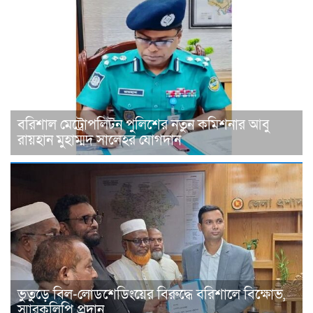
বরিশাল মেট্রোপলিটন পুলিশের নতুন কমিশনার আবু
রায়হান মুহাম্মদ সালেহর যোগদান
ভুতুড়ে বিল-লোডশেডিংয়ের বিরুদ্ধে বরিশালে বিক্ষোভ,
স্মারকলিপি প্রদান