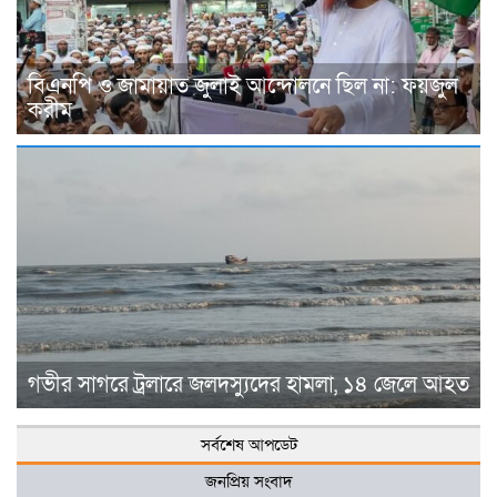
বিএনপি ও জামায়াত জুলাই আন্দোলনে ছিল না: ফয়জুল
করীম
গভীর সাগরে ট্রলারে জলদস্যুদের হামলা, ১৪ জেলে আহত
সর্বশেষ আপডেট
জনপ্রিয় সংবাদ