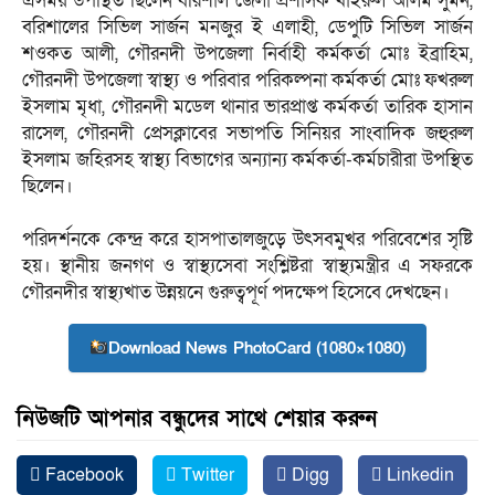
‎এসময় উপস্থিত ছিলেন বরিশাল জেলা প্রশাসক খাইরুল আলম সুমন,
বরিশালের সিভিল সার্জন মনজুর ই এলাহী, ডেপুটি সিভিল সার্জন
শওকত আলী, গৌরনদী উপজেলা নির্বাহী কর্মকর্তা মোঃ ইব্রাহিম,
গৌরনদী উপজেলা স্বাস্থ্য ও পরিবার পরিকল্পনা কর্মকর্তা মোঃ ফখরুল
ইসলাম মৃধা, গৌরনদী মডেল থানার ভারপ্রাপ্ত কর্মকর্তা তারিক হাসান
রাসেল, গৌরনদী প্রেসক্লাবের সভাপতি সিনিয়র সাংবাদিক জহুরুল
ইসলাম জহিরসহ স্বাস্থ্য বিভাগের অন্যান্য কর্মকর্তা-কর্মচারীরা উপস্থিত
ছিলেন।
‎পরিদর্শনকে কেন্দ্র করে হাসপাতালজুড়ে উৎসবমুখর পরিবেশের সৃষ্টি
হয়। স্থানীয় জনগণ ও স্বাস্থ্যসেবা সংশ্লিষ্টরা স্বাস্থ্যমন্ত্রীর এ সফরকে
গৌরনদীর স্বাস্থ্যখাত উন্নয়নে গুরুত্বপূর্ণ পদক্ষেপ হিসেবে দেখছেন।
Download News PhotoCard (1080×1080)
নিউজটি আপনার বন্ধুদের সাথে শেয়ার করুন
Facebook
Twitter
Digg
Linkedin