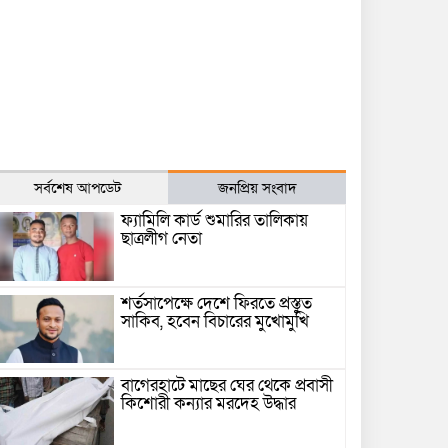
সর্বশেষ আপডেট
জনপ্রিয় সংবাদ
ফ্যামিলি কার্ড শুমারির তালিকায়
ছাত্রলীগ নেতা
শর্তসাপেক্ষে দেশে ফিরতে প্রস্তুত
সাকিব, হবেন বিচারের মুখোমুখি
বাগেরহাটে মাছের ঘের থেকে প্রবাসী
কিশোরী কন্যার মরদেহ উদ্ধার