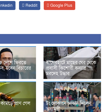
inkedin
Reddit
Google Plus
্ষে দেশে ফিরতে
বাগেরহাটে মাছের ঘের থেকে
াকিব, হবেন বিচারের
প্রবাসী কিশোরী কন্যার
মরদেহ উদ্ধার
কামড়ে প্রাণ গেল
টং দোকানে আড্ডা দিলেন
তথ্যমন্ত্রী