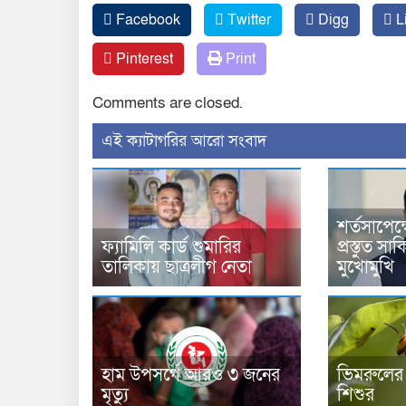
Facebook
Twitter
Digg
L
Pinterest
Print
Comments are closed.
‍এই ক্যাটাগরির ‍আরো সংবাদ
শর্তসাপেক
ফ্যামিলি কার্ড শুমারির
প্রস্তুত স
তালিকায় ছাত্রলীগ নেতা
মুখোমুখি
হাম উপসর্গে আরও ৩ জনের
ভিমরুলের 
মৃত্যু
শিশুর