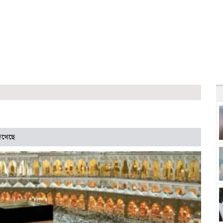
েখেছে