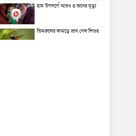
হাম উপসর্গে আরও ৩ জনের মৃত্যু
ভিমরুলের কামড়ে প্রাণ গেল শিশুর
বেতন-আয়ের সঙ্গে সম্পদের
অসঙ্গতির অভিযোগ, আলোচনায়
বাবুগঞ্জের পিআইও সোহেল হোসেন
টং দোকানে আড্ডা দিলেন তথ্যমন্ত্রী
বিদ্যুৎস্পর্শে এসএসসি পরীক্ষার্থীর
মৃত্যু
বাল্কহেডের ধাক্কায় সেতু ভেঙে খালে,