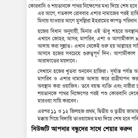
কোরবানি ও শয়তানকে পাথর নিক্ষেপের মধ্য দিয়ে শেষ হবে
এর আগে, গতকাল রোববার এশার নামাজের পরই হাজিরা 
মিনায় যাওয়ার আগে মুসল্লিরা ইহরামের কাপড় পরিধা
হজের বিধান অনুযায়ী, মিনার এই তাঁবু শহরে অবস্থা
এখানে জোহর, আসর, মাগরিব, এশা ও আগামীকাল ৯ জ
আদায় করা সুন্নাত। এখান থেকেই শুরু হয় আল্লাহর 
আসবে হজের সবচেয়ে গুরুত্বপূর্ণ দিন। আগামীকাল
আরাফাতের ময়দানে।
সেখানে হজের খুতবা শুনবেন হাজিরা। সূর্যাস্ত পর্যন
মাগরিব ও এশার নামাজ আদায় করে রাত্রীযাপন করব
অবস্থান করা ওয়াজিব। তবে বয়স্ক ব্যক্তি এবং নারীর
শয়তানকে পাথর নিক্ষেপের পরই পশু কোরবানি দেবে
মারওয়া সায়ি করবেন।
এরপর ১১ ও ১২ জিলহজ প্রথম, দ্বিতীয় ও তৃতীয় জামা
মক্কায় গিয়ে বিদায়ি তাওয়াফের মধ্য দিয়ে শেষ হবে পব
নিউজটি আপনার বন্ধুদের সাথে শেয়ার করুন