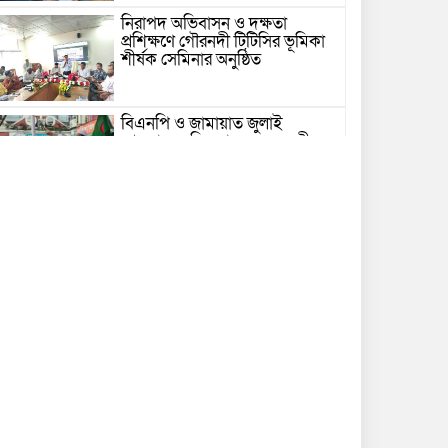
নিরাপদ অভিবাসন ও দক্ষতা
প্রশিক্ষণে গৌরনদী টিটিসির ভূমিকা
শীর্ষক সেমিনার অনুষ্ঠিত
বিএনপি ও জামায়াত জুলাই
আন্দোলনে ছিল না: ফয়জুল করীম
গভীর সাগরে ট্রলারে জলদস্যুদের
হামলা, ১৪ জেলে আহত
ভোলায় পঞ্চম শ্রেণির ছাত্রীকে
সংঘবদ্ধ ধর্ষণের অভিযোগ, গ্রেপ্তার ৩
নতুন কর্মসূচির ঘোষণা জামায়াত
জোটের