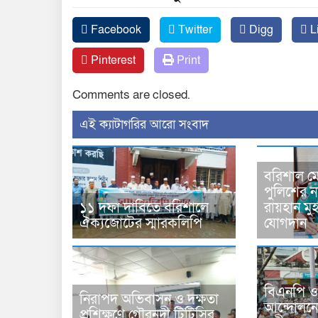
Facebook
Twitter
Digg
L
Pinterest
Print
Comments are closed.
‍এই ক্যাটাগরির ‍আরো সংবাদ
বরিশাল মে
পুলিশের 
১১ দফা দাবিতে বরিশালে
রায়হান মু
ঐক্যজোটের স্মারকলিপি
যোগদান
বিএনপি ও
নিরাপদ অভিবাসন ও দক্ষতা
আন্দোলনে
প্রশিক্ষণে গৌরনদী টিটিসির