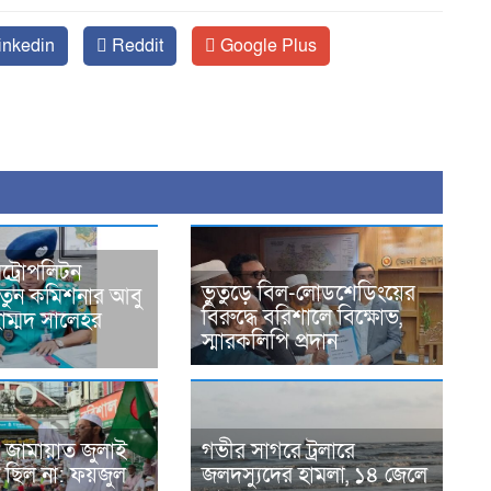
inkedin
Reddit
Google Plus
ট্রোপলিটন
ভুতুড়ে বিল-লোডশেডিংয়ের
নতুন কমিশনার আবু
বিরুদ্ধে বরিশালে বিক্ষোভ,
হাম্মদ সালেহর
স্মারকলিপি প্রদান
 জামায়াত জুলাই
গভীর সাগরে ট্রলারে
 ছিল না: ফয়জুল
জলদস্যুদের হামলা, ১৪ জেলে