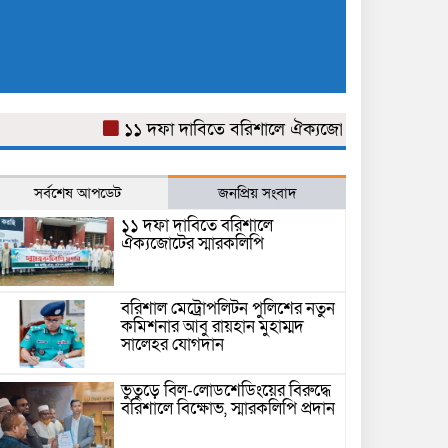
১১ দফা দাবিতে বরিশালে ঐক্যজোটের স্মারকলিপি
ব
সর্বশেষ আপডেট
জনপ্রিয় সংবাদ
১১ দফা দাবিতে বরিশালে
ঐক্যজোটের স্মারকলিপি
বরিশাল মেট্রোপলিটন পুলিশের নতুন
কমিশনার আবু রায়হান মুহাম্মদ
সালেহর যোগদান
ভুতুড়ে বিল-লোডশেডিংয়ের বিরুদ্ধে
বরিশালে বিক্ষোভ, স্মারকলিপি প্রদান