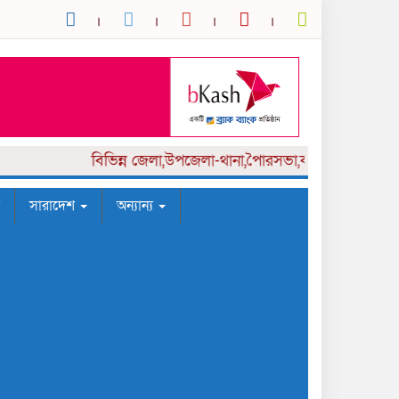
বিভিন্ন
জেলা,উপজেলা-থানা,পৈারসভা,কলেজ পর্যায় সংবাদ
সারাদেশ
অন্যান্য