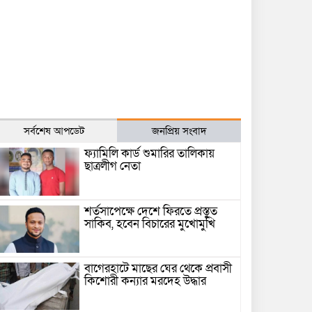
সর্বশেষ আপডেট
জনপ্রিয় সংবাদ
ফ্যামিলি কার্ড শুমারির তালিকায়
ছাত্রলীগ নেতা
শর্তসাপেক্ষে দেশে ফিরতে প্রস্তুত
সাকিব, হবেন বিচারের মুখোমুখি
বাগেরহাটে মাছের ঘের থেকে প্রবাসী
কিশোরী কন্যার মরদেহ উদ্ধার