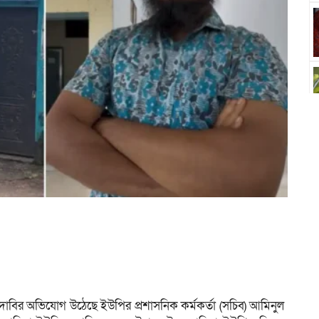
াবির অভিযোগ উঠেছে ইউপির প্রশাসনিক কর্মকর্তা (সচিব) আমিনুল