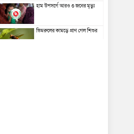
হাম উপসর্গে আরও ৩ জনের মৃত্যু
ভিমরুলের কামড়ে প্রাণ গেল শিশুর
বেতন-আয়ের সঙ্গে সম্পদের
অসঙ্গতির অভিযোগ, আলোচনায়
বাবুগঞ্জের পিআইও সোহেল হোসেন
টং দোকানে আড্ডা দিলেন তথ্যমন্ত্রী
বিদ্যুৎস্পর্শে এসএসসি পরীক্ষার্থীর
মৃত্যু
বাল্কহেডের ধাক্কায় সেতু ভেঙে খালে,