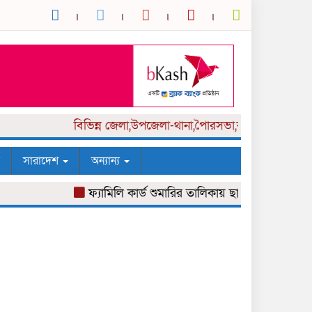
বিভিন্ন
জেলা,উপজেলা-থানা,পৈারসভা,কলেজ পর্যায় সংবাদ
সারাদেশ
অন্যান্য
ফ্যামিলি কার্ড শুমারির তালিকায় ছাত্রলীগ নেতা
শর্তসা