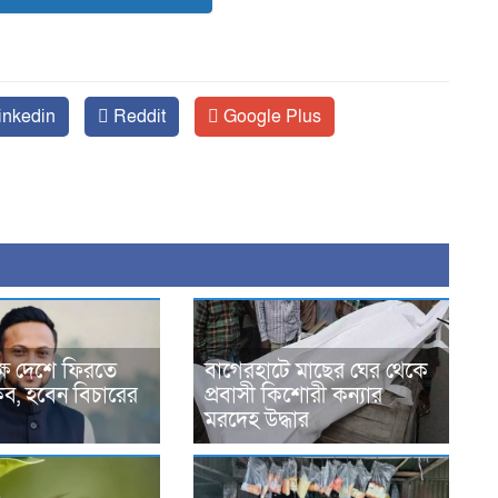
inkedin
Reddit
Google Plus
্ষে দেশে ফিরতে
বাগেরহাটে মাছের ঘের থেকে
াকিব, হবেন বিচারের
প্রবাসী কিশোরী কন্যার
মরদেহ উদ্ধার