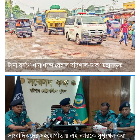
টানা বর্ষণে খানাখন্দে বেহাল বরিশাল-ঢাকা মহাসড়ক
সাংবাদিকদের সহযোগীতায় এই নগরকে সুশৃংখল করা