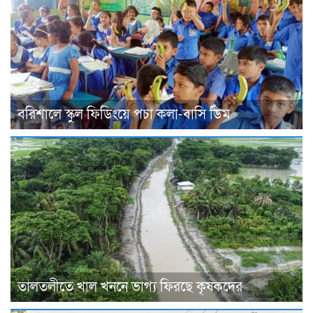
বরিশালে স্কুল ফিডিংয়ে পচা কলা-বাসি ডিম
তালতলীতে খাল খননে ভাগ্য ফিরছে কৃষকদের