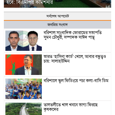
হবে: বিএমপির কমিশনার
সর্বশেষ আপডেট
জনপ্রিয় সংবাদ
বরিশাল সাংবাদিক ফোরামের সভাপতি
সুমন চৌধুরী, সম্পাদক সাঈদ পান্থ
ভারত ‘হাসিনা কার্ড’ খেলে, আবার বন্ধুত্বও
চায়: সালাহউদ্দিন
বরিশালে স্কুল ফিডিংয়ে পচা কলা-বাসি ডিম
তালতলীতে খাল খননে ভাগ্য ফিরছে
কৃষকদের