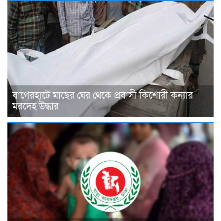
বাগেরহাটে মাছের ঘের থেকে প্রবাসী কিশোরী কন্যার
মরদেহ উদ্ধার