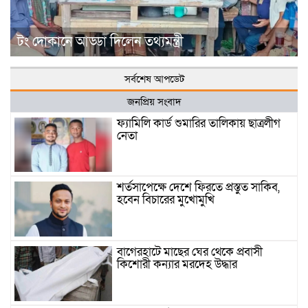
টং দোকানে আড্ডা দিলেন তথ্যমন্ত্রী
সর্বশেষ আপডেট
জনপ্রিয় সংবাদ
ফ্যামিলি কার্ড শুমারির তালিকায় ছাত্রলীগ
নেতা
শর্তসাপেক্ষে দেশে ফিরতে প্রস্তুত সাকিব,
হবেন বিচারের মুখোমুখি
বাগেরহাটে মাছের ঘের থেকে প্রবাসী
কিশোরী কন্যার মরদেহ উদ্ধার