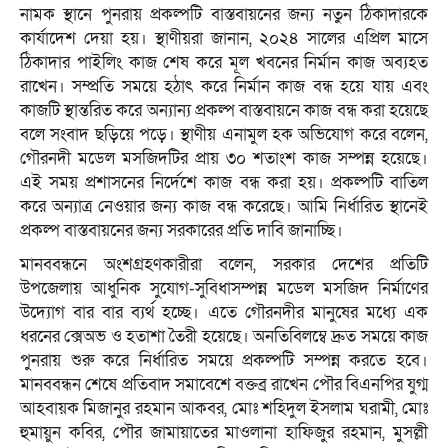
নামক স্থানে পুনরায় প্রকল্পটি বাস্তবায়নের জন্য নতুন ঠিকাদারকে
কার্যাদেশ দেয়া হয়। স্থাণীয়রা জানান, ২০২৪ সালের এপ্রিল মাসে
ঠিকাদার পাইলিং কাজ শেষ করে মূল খবনের নির্মান কাজ অব্যহত
রাখেন। সম্প্রতি সময়ে হঠাৎ করে নির্মান কাজ বন্ধ হয়ে যায় এবং
কাজটি স্থান্তরিত করে অন্যান্য প্রকল্প বাস্তবায়নে কাজ বন্ধ করা হয়েছে
বলে সংবাদ ছড়িয়ে পড়ে। স্থাণীয় এনামুল হক অভিযোগ করে বলেন,
গৌরনদী মডেল মসজিদটির প্রায় ৩০ শতাংশ কাজ সম্পন্ন হয়েছে।
এই সময় প্রশাসনের নির্দেশে কাজ বন্ধ করা হয়। প্রকল্পটি বাতিল
করে অন্যাত্র নেওয়ার জন্য কাজ বন্ধ করেছে। আমি নির্ধারিত স্থানেই
প্রকল্প বাস্তবায়নের জন্য সরকারের প্রতি দাবি জানাচ্ছি।
মানববন্ধনে অংশগ্রহণকারীরা বলেন, সরকার দেশের প্রতিটি
উপজেলায় আধুনিক সুযোগ-সুবিধাসম্পন্ন মডেল মসজিদ নির্মাণের
উদ্যোগ বার বার ব্যর্থ হচ্ছে। এতে গৌরনদীর মানুষের মধ্যে এক
ধরনের ক্সেঅভ ও হতাশা তৈরী হয়েছে। অনতিবিলম্বে দ্রুত সময়ে কাজ
পুনরায় শুরু করে নির্ধারিত সময়ে প্রকল্পটি সম্পন্ন করতে হবে।
মানববন্ধন শেষে প্রতিবাদ সমাবেশে বক্তব্র রাখেন পৌর বিএনপির যুগ্ম
আহবায়ক মিজানুর রহমান আকবর, মোঃ শহিদুল ইসলাম ঘরামী, মোঃ
হুমায়ুন কবির, পৌর জামায়াতের মাওলানা হাফিজুর রহমান, মুসল্লী