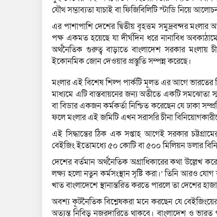
যৌথ সম্ভাব্যতা যাচাই বা ফিজিবিলিটি স্টাডি নিয়ে আলোচ
এর পাশাপাশি দেশের দ্বিতীয় বৃহত্তম সমুদ্রবন্দর মংল
পক্ষ একমত হয়েছে যা দীর্ঘদিন ধরে নানাবিধ অবকাঠাম
অর্থনৈতিক গুরুত্ব বাড়াতে বাংলাদেশ সরকার মংলায়
ইকোনমিক জোন দেওয়ার প্রস্তুতি সম্পন্ন করেছে।
মংলার এই বিশেষ শিল্প পার্কটি মূলত এর আগে ভারতের বিন
মাধ্যমে এটি বাস্তবায়নের জন্য অতীতে একটি সমঝোতা স্মা
বা বিডার একজন কর্মকর্তা নিশ্চিত করেছেন যে ঢাকা সম্প্
ফলে মংলার এই জমিটি এখন সরাসরি চীনা বিনিয়োগকারীদের
এই সিদ্ধান্তের ঠিক এক সপ্তাহ আগেই সরকার চট্টগ্রামে
বেইজিং ইতোমধ্যে ৫০ কোটি বা ৫০০ মিলিয়ন ডলার বিনিয়ো
দেশের বর্তমান অর্থনৈতিক অগ্রাধিকারের কথা উল্লেখ করে
লক্ষ্য হলো নতুন কর্মসংস্থান সৃষ্টি করা।’ তিনি আরও যো
খাত বাংলাদেশে স্থানান্তরিত করতে পারলে তা দেশের হা
অবশ্য কূটনৈতিক বিশ্লেষকরা মনে করছেন যে বেইজিংয়ের স
অত্যন্ত নিবিড় নজরদারিতে থাকবে। বাংলাদেশ ও ভারত প