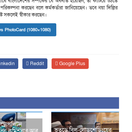
র সাথে বাংলাদেশের সম্পর্কের যে অবনতি হয়েছিল, তা কাটিয়ে উঠতে
 পরিকল্পনা করছেন বলে কর্মকর্তারা জানিয়েছেন। তবে নয়া দিল্লির
ষ্ট সকলেই স্বীকার করছেন।
s PhotoCard (1080×1080)
inkedin
Reddit
Google Plus
ট্রোপলিটন
ভুতুড়ে বিল-লোডশেডিংয়ের
নতুন কমিশনার আবু