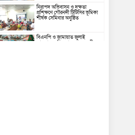
নিরাপদ অভিবাসন ও দক্ষতা
প্রশিক্ষণে গৌরনদী টিটিসির ভূমিকা
শীর্ষক সেমিনার অনুষ্ঠিত
বিএনপি ও জামায়াত জুলাই
আন্দোলনে ছিল না: ফয়জুল করীম
গভীর সাগরে ট্রলারে জলদস্যুদের
হামলা, ১৪ জেলে আহত
ভোলায় পঞ্চম শ্রেণির ছাত্রীকে
সংঘবদ্ধ ধর্ষণের অভিযোগ, গ্রেপ্তার ৩
নতুন কর্মসূচির ঘোষণা জামায়াত
জোটের