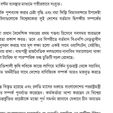
ন্টন ব্যবস্থার মাধ্যমে গভীরভাবে সংযুক্ত।
 পুশব্যাক করার চেষ্টা বৃদ্ধি এবং নয়া দিল্লি বিমানবন্দরে উপদেষ্টা
ুলোকে বিশ্লেষকেরা দুই দেশের বর্তমান দ্বিপক্ষীয় সম্পর্কের
কোনো প্রধান বৈদেশিক সফরের প্রথম গন্তব্য হিসেবে সবসময় ভারতকে
ভীরতা প্রকাশ করত। তবে এর বিপরীতে বর্তমান বিএনপি-নেতৃত্বাধীন
ি অনুসরণ করছে যার মূল লক্ষ্য হলো একই সাথে ওয়াশিংটন, বেইজিং,
 বজায় রাখা। বামপন্থী রাজনৈতিক দলগুলোর নানাবিধ সমালোচনা থাকা
োকাল ট্যারিফ বা পারস্পরিক শুল্ক চুক্তিটি সচল রেখেছে।
িশালী কৃষি লবিকে কাজে লাগিয়ে মার্কিন যুক্তরাষ্ট্র থেকে সয়াবিন,
বৃহত্তম অর্থনীতির সাথে দেশের বাণিজ্যিক সম্পর্ক আরও মজবুত করতে
িস্তৃত হয়েছে এবং চলতি মাসের শুরুতে বাংলাদেশের পররাষ্ট্রমন্ত্রী
ম্পর্ক পুনর্ব্যক্ত করেছেন। কর্মকর্তারা আশা করছেন যে বিশ্বের
্ভুক্তির প্রচেষ্টাকে মস্কো পূর্ণ সমর্থন জানাবে যেখানে চীন অন্যতম