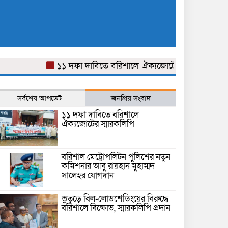
১১ দফা দাবিতে বরিশালে ঐক্যজোটের স্মারকলিপি
বরিশ
সর্বশেষ আপডেট
জনপ্রিয় সংবাদ
১১ দফা দাবিতে বরিশালে
ঐক্যজোটের স্মারকলিপি
বরিশাল মেট্রোপলিটন পুলিশের নতুন
কমিশনার আবু রায়হান মুহাম্মদ
সালেহর যোগদান
ভুতুড়ে বিল-লোডশেডিংয়ের বিরুদ্ধে
বরিশালে বিক্ষোভ, স্মারকলিপি প্রদান