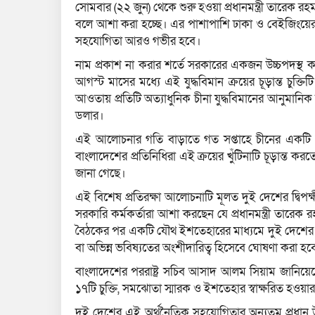
সোমবার (২২ জুন) থেকে শুরু হওয়া প্রধানমন্ত্রী তারেক
বলে আশা করা হচ্ছে। এর পাশাপাশি ঢাকা ও বেইজিংয়ের মধ্
সহযোগিতা আরও গভীর হবে।
নাম প্রকাশ না করার শর্তে সরকারের একজন উচ্চপদস্থ 
আগস্ট মাসের মধ্যে এই যুদ্ধবিমান ক্রয়ের চূড়ান্ত চুক্তি
আওতায় প্রতিটি অত্যাধুনিক চীনা যুদ্ধবিমানের আনুমানিক 
ডলার।
এই আলোচনার গতি বাড়াতে গত সপ্তাহে চীনের একটি 
বাংলাদেশের প্রতিনিধিরা এই ক্রয়ের খুঁটিনাটি চূড়ান্ত করতে
জানা গেছে।
এই বিশেষ প্রতিরক্ষা আলোচনাটি মূলত দুই দেশের দ্বিপক
সরকারি কর্মকর্তারা আশা করছেন যে প্রধানমন্ত্রী তারেক রহ
বৈঠকের পর একটি যৌথ ইশতেহারের মাধ্যমে দুই দেশের ব
বা অভিন্ন ভবিষ্যতের অংশীদারিত্ব হিসেবে ঘোষণা করা হব
বাংলাদেশের পররাষ্ট্র সচিব আসাদ আলম সিয়াম জানিয়েছেন 
১৭টি চুক্তি, সমঝোতা স্মারক ও ইশতেহার স্বাক্ষরিত হওয়ার
দুই দেশের এই অর্থনৈতিক সহযোগিতার অন্যতম প্রধান উ