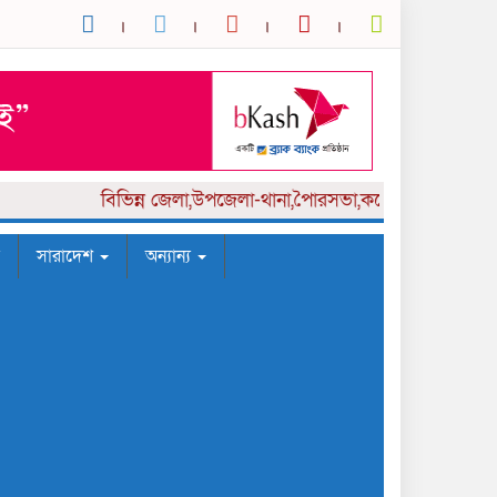
বিভিন্ন
জেলা,উপজেলা-থানা,পৈারসভা,কলেজ পর্যায় সংবাদকর্
সারাদেশ
অন্যান্য