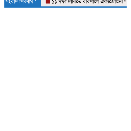
সংবাদ শিরনাম :
১১ দফা দাবিতে বরিশালে ঐক্যজোটের স্মারকলি