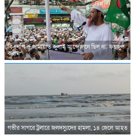
বিএনপি ও জামায়াত জুলাই আন্দোলনে ছিল না: ফয়জুল
করীম
গভীর সাগরে ট্রলারে জলদস্যুদের হামলা, ১৪ জেলে আহত