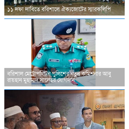
১১ দফা দাবিতে বরিশালে ঐক্যজোটের স্মারকলিপি
বরিশাল মেট্রোপলিটন পুলিশের নতুন কমিশনার আবু
রায়হান মুহাম্মদ সালেহর যোগদান