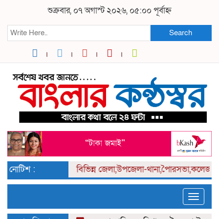
শুক্রবার, ০৭ অগাস্ট ২০২৬, ০৫:০০ পূর্বাহ্ন
Search
নোটিশ :
বিভিন্ন
জেলা,উপজেলা-থানা,পৈারসভা,কলেজ পর্যা
Toggle
naviga