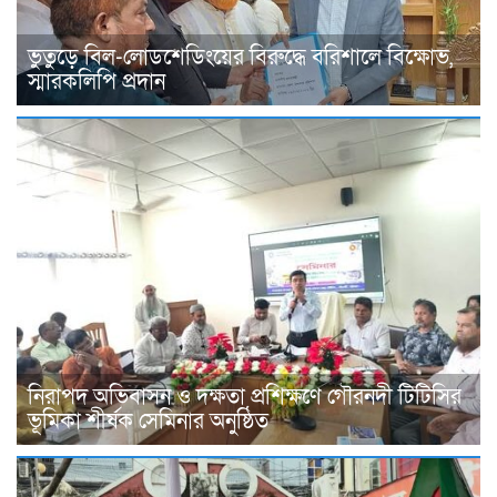
ভুতুড়ে বিল-লোডশেডিংয়ের বিরুদ্ধে বরিশালে বিক্ষোভ,
স্মারকলিপি প্রদান
নিরাপদ অভিবাসন ও দক্ষতা প্রশিক্ষণে গৌরনদী টিটিসির
ভূমিকা শীর্ষক সেমিনার অনুষ্ঠিত