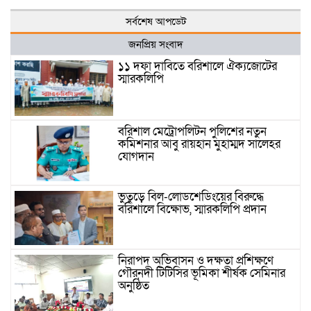
সর্বশেষ আপডেট
জনপ্রিয় সংবাদ
১১ দফা দাবিতে বরিশালে ঐক্যজোটের
স্মারকলিপি
বরিশাল মেট্রোপলিটন পুলিশের নতুন
কমিশনার আবু রায়হান মুহাম্মদ সালেহর
যোগদান
ভুতুড়ে বিল-লোডশেডিংয়ের বিরুদ্ধে
বরিশালে বিক্ষোভ, স্মারকলিপি প্রদান
নিরাপদ অভিবাসন ও দক্ষতা প্রশিক্ষণে
গৌরনদী টিটিসির ভূমিকা শীর্ষক সেমিনার
অনুষ্ঠিত