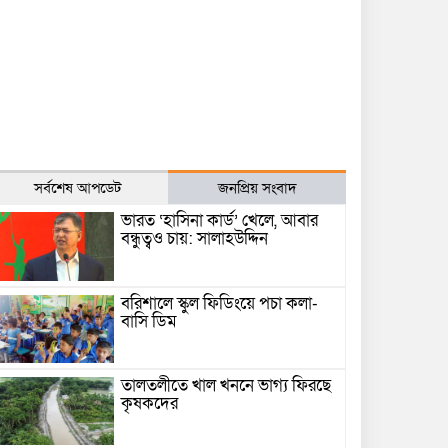
সর্বশেষ আপডেট
জনপ্রিয় সংবাদ
ভারত ‘হাসিনা কার্ড’ খেলে, আবার
বন্ধুত্বও চায়: সালাহউদ্দিন
বরিশালে স্কুল ফিডিংয়ে পচা কলা-
বাসি ডিম
তালতলীতে খাল খননে ভাগ্য ফিরছে
কৃষকদের