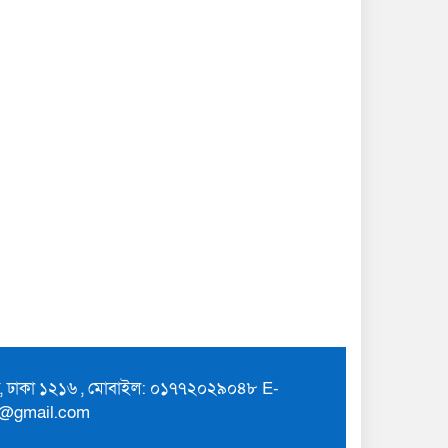
ুর, ঢাকা ১২১৬ , মোবাইল: ০১৭৭২০২৯০৪৮ E-
7@gmail.com