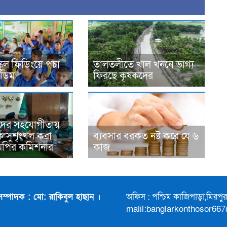
্কুল ফিডিংয়ে পচা
তালতলীতে খাল খননে ভাগ্য
 ডিম
ফিরছে কৃষকদের
দের সহযোগীতায়
 সুশৃংখল করা
ব্যবসার বরকত নষ্ট করে যে ৬
মপির কমিশনার
কাজ
সম্পাদক : মো: রাকিবুল হাছান ।
অফিস : পশ্চিম কাজিপাড়া,মিরপ
malil:banglarkonthosor66