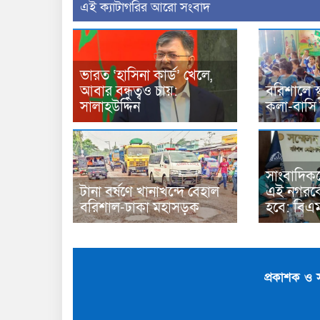
‍এই ক্যাটাগরির ‍আরো সংবাদ
ভারত ‘হাসিনা কার্ড’ খেলে,
আবার বন্ধুত্বও চায়:
বরিশালে স
সালাহউদ্দিন
কলা-বাসি
সাংবাদিক
টানা বর্ষণে খানাখন্দে বেহাল
এই নগরকে
বরিশাল-ঢাকা মহাসড়ক
হবে: বিএ
প্রকাশক ও 