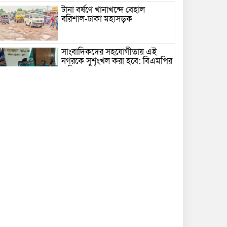
টানা বর্ষণে খানাখন্দে বেহাল
বরিশাল-ঢাকা মহাসড়ক
সাংবাদিকদের সহযোগীতায় এই
নগরকে সুশৃংখল করা হবে: বিএমপির
কমিশনার
ব্যবসার বরকত নষ্ট করে যে ৬ কাজ
সড়কে প্রাণ গেল স্কুলশিক্ষার্থীসহ
দুজনের
কুয়াকাটায় এক ট্রলারে ধরা পড়ল ৪৬
মণ ইলিশ
বিএনপি নেতার বাঁশের সাঁকো