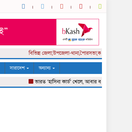
বিভিন্ন
জেলা,উপজেলা-থানা,পৈারসভা,কলেজ পর্যায় সংবাদকর
সারাদেশ
অন্যান্য
ভারত ‘হাসিনা কার্ড’ খেলে, আবার বন্ধুত্বও চায়: সালাহউদ্দি