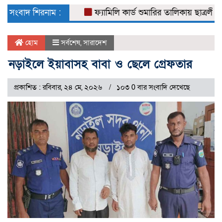
naviga
সংবাদ শিরনাম :
ফ্যামিলি কার্ড শুমারির তালিকায় ছাত্রলীগ নেতা
হোম
সর্বশেষ
,
সারাদেশ
নড়াইলে ইয়াবাসহ বাবা ও ছেলে গ্রেফতার
প্রকাশিত : রবিবার, ২৪ মে, ২০২৬
১০৩ 0 বার সংবাদি দেখেছে