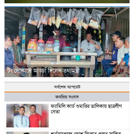
টং দোকানে আড্ডা দিলেন তথ্যমন্ত্রী
সর্বশেষ আপডেট
জনপ্রিয় সংবাদ
ফ্যামিলি কার্ড শুমারির তালিকায় ছাত্রলীগ
নেতা