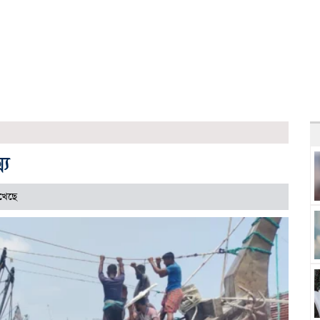
্য
খেছে