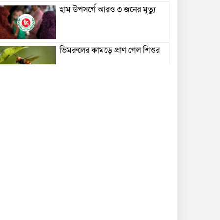
হাম উপসর্গে আরও ৩ জনের মৃত্যু
ভিমরুলের কামড়ে প্রাণ গেল শিশুর
বেতন-আয়ের সঙ্গে সম্পদের
অসঙ্গতির অভিযোগ, আলোচনায়
বাবুগঞ্জের পিআইও সোহেল হোসেন
টং দোকানে আড্ডা দিলেন তথ্যমন্ত্রী
বিদ্যুৎস্পর্শে এসএসসি পরীক্ষার্থীর
মৃত্যু
বাল্কহেডের ধাক্কায় সেতু ভেঙে খালে,