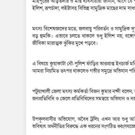
মহিপুরের আড়তদার ও মাছ ব্যবসায়ীরা জানান, আগে য
ইলিশ, রূপচাঁদা, লইট্টাসহ বিভিন্ন সামুদ্রিক মাছের দাম স
মৎস্য বিশেষজ্ঞদের মতে, জলবায়ু পরিবর্তন ও সামুদ্রিক 
বড় হুমকি। এভাবে চলতে থাকলে শুধু ইলিশ নয়, বঙ্গোপস
জীবিকা মারাত্মক ঝুঁকির মুখে পড়বে।
এ বিষয়ে কুয়াকাটা নৌ-পুলিশ ফাঁড়ির ভারপ্রাপ্ত ইনচার্
আমরা নিয়মিত তৎপর থাকলেও গভীর সমুদ্রে অভিযান পরিচা
পটুয়াখালী জেলা মৎস্য কর্মকর্তা বিজন কুমার নন্দী বলেন, অবৈ
জনপ্রতিনিধি ও জেলে প্রতিনিধিদের সমন্বয়ে অভিযান 
উপকূলবাসীর অভিযোগ, অবৈধ ট্রলিং এখন আর শুধু আইন ভ
ভবিষ্যৎ অর্থনীতির বিরুদ্ধে এক ধরনের সংগঠিত ধ্বংসযজ্