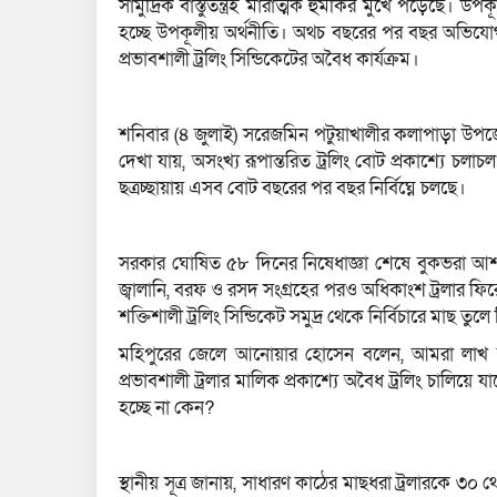
সামুদ্রিক বাস্তুতন্ত্রই মারাত্মক হুমকির মুখে পড়েছে। উপকূ
হচ্ছে উপকূলীয় অর্থনীতি। অথচ বছরের পর বছর অভিযোগ
প্রভাবশালী ট্রলিং সিন্ডিকেটের অবৈধ কার্যক্রম।
শনিবার (৪ জুলাই) সরেজমিন পটুয়াখালীর কলাপাড়া উপজ
দেখা যায়, অসংখ্য রূপান্তরিত ট্রলিং বোট প্রকাশ্যে চলাচ
ছত্রচ্ছায়ায় এসব বোট বছরের পর বছর নির্বিঘ্নে চলছে।
সরকার ঘোষিত ৫৮ দিনের নিষেধাজ্ঞা শেষে বুকভরা আশা 
জ্বালানি, বরফ ও রসদ সংগ্রহের পরও অধিকাংশ ট্রলার ফ
শক্তিশালী ট্রলিং সিন্ডিকেট সমুদ্র থেকে নির্বিচারে মাছ তুলে 
মহিপুরের জেলে আনোয়ার হোসেন বলেন, আমরা লাখ লা
প্রভাবশালী ট্রলার মালিক প্রকাশ্যে অবৈধ ট্রলিং চালিয়ে
হচ্ছে না কেন?
স্থানীয় সূত্র জানায়, সাধারণ কাঠের মাছধরা ট্রলারকে ৩০