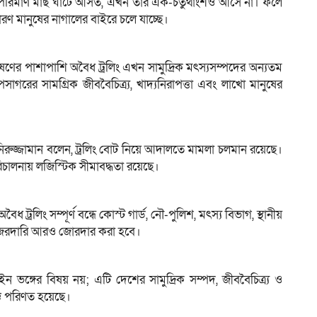
ে পরিমাণ মাছ ঘাটে আসত, এখন তার এক-চতুর্থাংশও আসে না। ফলে
াধারণ মানুষের নাগালের বাইরে চলে যাচ্ছে।
দূষণের পাশাপাশি অবৈধ ট্রলিং এখন সামুদ্রিক মৎস্যসম্পদের অন্যতম
াগরের সামগ্রিক জীববৈচিত্র্য, খাদ্যনিরাপত্তা এবং লাখো মানুষের
জ মনিরুজ্জামান বলেন, ট্রলিং বোট নিয়ে আদালতে মামলা চলমান রয়েছে।
লনায় লজিস্টিক সীমাবদ্ধতা রয়েছে।
ধ ট্রলিং সম্পূর্ণ বন্ধে কোস্ট গার্ড, নৌ-পুলিশ, মৎস্য বিভাগ, স্থানীয়
ও নজরদারি আরও জোরদার করা হবে।
ঙ্গের বিষয় নয়; এটি দেশের সামুদ্রিক সম্পদ, জীববৈচিত্র্য ও
ঞে পরিণত হয়েছে।