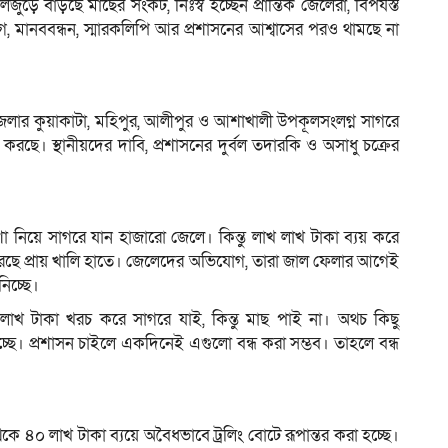
লজুড়ে বাড়ছে মাছের সংকট, নিঃস্ব হচ্ছেন প্রান্তিক জেলেরা, বিপর্যস্ত
, মানববন্ধন, স্মারকলিপি আর প্রশাসনের আশ্বাসের পরও থামছে না
েলার কুয়াকাটা, মহিপুর, আলীপুর ও আশাখালী উপকূলসংলগ্ন সাগরে
ল করছে। স্থানীয়দের দাবি, প্রশাসনের দুর্বল তদারকি ও অসাধু চক্রের
নিয়ে সাগরে যান হাজারো জেলে। কিন্তু লাখ লাখ টাকা ব্যয় করে
িরেছে প্রায় খালি হাতে। জেলেদের অভিযোগ, তারা জাল ফেলার আগেই
নিচ্ছে।
খ টাকা খরচ করে সাগরে যাই, কিন্তু মাছ পাই না। অথচ কিছু
 যাচ্ছে। প্রশাসন চাইলে একদিনেই এগুলো বন্ধ করা সম্ভব। তাহলে বন্ধ
 থেকে ৪০ লাখ টাকা ব্যয়ে অবৈধভাবে ট্রলিং বোটে রূপান্তর করা হচ্ছে।