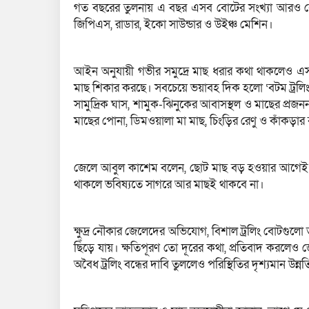
গত বছরের তুলনায় এ বছর এসব বোটের সংখ্যা আরও বেড
জিপিএস, রাডার, ইকো সাউন্ডার ও উইঞ্চ মেশিন।
আইন অনুযায়ী গভীর সমুদ্রে মাছ ধরার কথা থাকলেও এসব
মাছ শিকার করছে। সবচেয়ে ভয়াবহ দিক হলো ‘বটম ট্রলিং’।
সামুদ্রিক ঘাস, শামুক-ঝিনুকের আবাসস্থল ও মাছের প্রজননক্ষ
মাছের পোনা, ডিমওয়ালা মা মাছ, চিংড়ির রেণু ও কাঁকড়ার ব
জেলে আবুল কাশেম বলেন, ছোট মাছ বড় হওয়ার আগেই শেষ
থাকলে ভবিষ্যতে সাগরে আর মাছই থাকবে না।
ক্ষুদ্র নৌকার জেলেদের অভিযোগ, বিশাল ট্রলিং বোটগু
ছিঁড়ে যায়। ক্ষতিপূরণ তো দূরের কথা, প্রতিবাদ ক
অবৈধ ট্রলিং বন্ধের দাবি তুললেও পরিস্থিতির দৃশ্যমান উন্