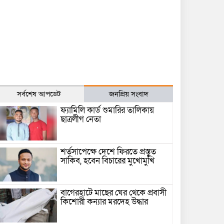
সর্বশেষ আপডেট
জনপ্রিয় সংবাদ
ফ্যামিলি কার্ড শুমারির তালিকায়
ছাত্রলীগ নেতা
শর্তসাপেক্ষে দেশে ফিরতে প্রস্তুত
সাকিব, হবেন বিচারের মুখোমুখি
বাগেরহাটে মাছের ঘের থেকে প্রবাসী
কিশোরী কন্যার মরদেহ উদ্ধার