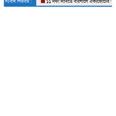
সংবাদ শিরনাম :
১১ দফা দাবিতে বরিশালে ঐক্যজোটের স্মারকল