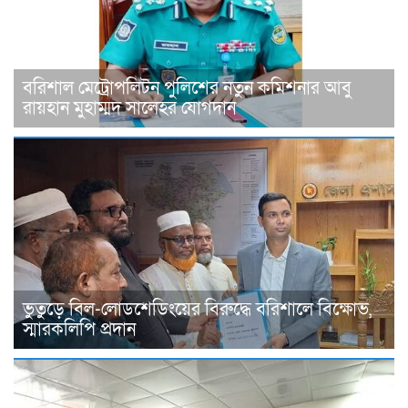
বরিশাল মেট্রোপলিটন পুলিশের নতুন কমিশনার আবু
রায়হান মুহাম্মদ সালেহর যোগদান
ভুতুড়ে বিল-লোডশেডিংয়ের বিরুদ্ধে বরিশালে বিক্ষোভ,
স্মারকলিপি প্রদান