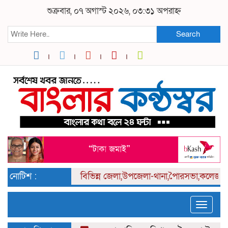
শুক্রবার, ০৭ অগাস্ট ২০২৬, ০৩:৩১ অপরাহ্ন
Search
নোটিশ :
বিভিন্ন
জেলা,উপজেলা-থানা,পৈারসভা,কলেজ পর্যা
Toggle
naviga