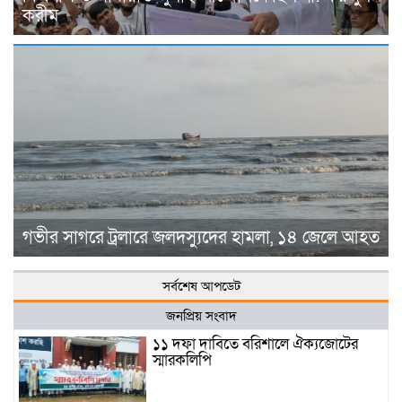
করীম
গভীর সাগরে ট্রলারে জলদস্যুদের হামলা, ১৪ জেলে আহত
সর্বশেষ আপডেট
জনপ্রিয় সংবাদ
১১ দফা দাবিতে বরিশালে ঐক্যজোটের
স্মারকলিপি