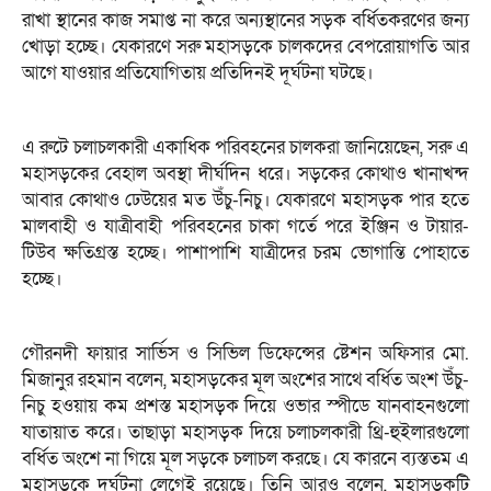
রাখা স্থানের কাজ সমাপ্ত না করে অন্যস্থানের সড়ক বর্ধিতকরণের জন্য
খোড়া হচ্ছে। যেকারণে সরু মহাসড়কে চালকদের বেপরোয়াগতি আর
আগে যাওয়ার প্রতিযোগিতায় প্রতিদিনই দূর্ঘটনা ঘটছে।
এ রুটে চলাচলকারী একাধিক পরিবহনের চালকরা জানিয়েছেন, সরু এ
মহাসড়কের বেহাল অবস্থা দীর্ঘদিন ধরে। সড়কের কোথাও খানাখন্দ
আবার কোথাও ঢেউয়ের মত উঁচু-নিচু। যেকারণে মহাসড়ক পার হতে
মালবাহী ও যাত্রীবাহী পরিবহনের চাকা গর্তে পরে ইঞ্জিন ও টায়ার-
টিউব ক্ষতিগ্রস্ত হচ্ছে। পাশাপাশি যাত্রীদের চরম ভোগান্তি পোহাতে
হচ্ছে।
গৌরনদী ফায়ার সার্ভিস ও সিভিল ডিফেন্সের ষ্টেশন অফিসার মো.
মিজানুর রহমান বলেন, মহাসড়কের মূল অংশের সাথে বর্ধিত অংশ উঁচু-
নিচু হওয়ায় কম প্রশস্ত মহাসড়ক দিয়ে ওভার স্পীডে যানবাহনগুলো
যাতায়াত করে। তাছাড়া মহাসড়ক দিয়ে চলাচলকারী থ্রি-হুইলারগুলো
বর্ধিত অংশে না গিয়ে মূল সড়কে চলাচল করছে। যে কারনে ব্যস্ততম এ
মহাসড়কে দূর্ঘটনা লেগেই রয়েছে। তিনি আরও বলেন, মহাসড়কটি