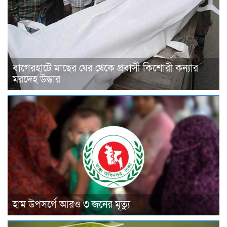
বাগেরহাটে মাছের ঘের থেকে প্রবাসী কিশোরী কন্যার
মরদেহ উদ্ধার
হাম উপসর্গে আরও ৩ জনের মৃত্যু