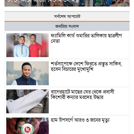
টং দোকানে আড্ডা দিলেন তথ্যমন্ত্রী
সর্বশেষ আপডেট
জনপ্রিয় সংবাদ
ফ্যামিলি কার্ড শুমারির তালিকায় ছাত্রলীগ
নেতা
শর্তসাপেক্ষে দেশে ফিরতে প্রস্তুত সাকিব,
হবেন বিচারের মুখোমুখি
বাগেরহাটে মাছের ঘের থেকে প্রবাসী
কিশোরী কন্যার মরদেহ উদ্ধার
হাম উপসর্গে আরও ৩ জনের মৃত্যু