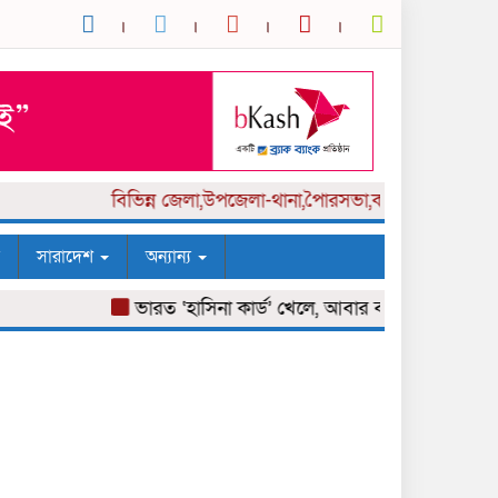
বিভিন্ন
জেলা,উপজেলা-থানা,পৈারসভা,কলেজ পর্যায় সংবাদক
সারাদেশ
অন্যান্য
ভারত ‘হাসিনা কার্ড’ খেলে, আবার বন্ধুত্বও চায়: সালাহউদ্দি