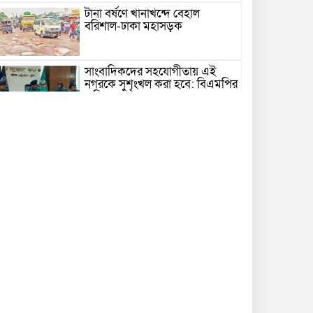
টানা বর্ষণে খানাখন্দে বেহাল
বরিশাল-ঢাকা মহাসড়ক
সাংবাদিকদের সহযোগীতায় এই
নগরকে সুশৃংখল করা হবে: বিএমপির
কমিশনার
ব্যবসার বরকত নষ্ট করে যে ৬ কাজ
সড়কে প্রাণ গেল স্কুলশিক্ষার্থীসহ
দুজনের
কুয়াকাটায় এক ট্রলারে ধরা পড়ল ৪৬
মণ ইলিশ
বিএনপি নেতার বাঁশের সাঁকো