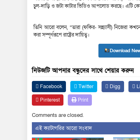
চুল-দাড়ি ও জটা কাটার ভিডিও আপলোড করছে। এটি কোন
তিনি আরো বলেন, “তারা (ফকির- সন্ন্যাসী) নিজেরা কখ
করা সম্পূর্ণরূপে রাষ্ট্রের দায়িত্ব।
Download New
নিউজটি আপনার বন্ধুদের সাথে শেয়ার করুন
Facebook
Twitter
Digg
L
Pinterest
Print
Comments are closed.
‍এই ক্যাটাগরির ‍আরো সংবাদ