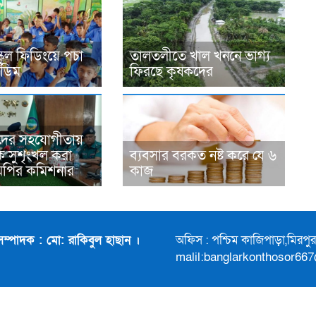
্কুল ফিডিংয়ে পচা
তালতলীতে খাল খননে ভাগ্য
 ডিম
ফিরছে কৃষকদের
দের সহযোগীতায়
 সুশৃংখল করা
ব্যবসার বরকত নষ্ট করে যে ৬
মপির কমিশনার
কাজ
সম্পাদক : মো: রাকিবুল হাছান ।
অফিস : পশ্চিম কাজিপাড়া,মিরপ
malil:banglarkonthosor66