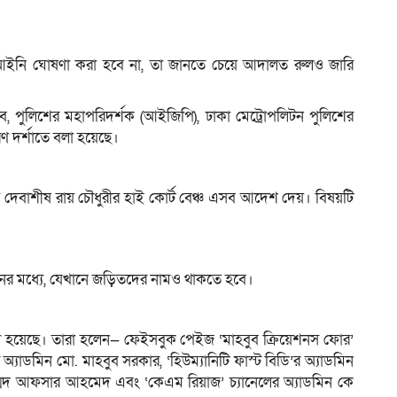
বেআইনি ঘোষণা করা হবে না, তা জানতে চেয়ে আদালত রুলও জারি
ণালয়ের সচিব, পুলিশের মহাপরিদর্শক (আইজিপি), ঢাকা মেট্রোপলিটন পুলিশের
 দর্শাতে বলা হয়েছে।
েবাশীষ রায় চৌধুরীর হাই কোর্ট বেঞ্চ এসব আদেশ দেয়। বিষয়টি
নের মধ্যে, যেখানে জড়িতদের নামও থাকতে হবে।
রা হয়েছে। তারা হলেন— ফেইসবুক পেইজ ‘মাহবুব ক্রিয়েশনস ফোর’
র অ্যাডমিন মো. মাহবুব সরকার, ‘হিউম্যানিটি ফাস্ট বিডি’র অ্যাডমিন
্মদ আফসার আহমেদ এবং ‘কেএম রিয়াজ’ চ্যানেলের অ্যাডমিন কে