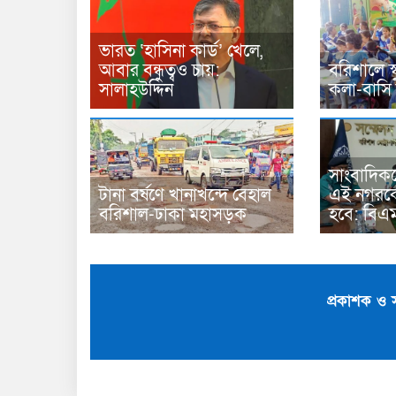
ভারত ‘হাসিনা কার্ড’ খেলে,
আবার বন্ধুত্বও চায়:
বরিশালে স
সালাহউদ্দিন
কলা-বাসি
সাংবাদিক
টানা বর্ষণে খানাখন্দে বেহাল
এই নগরকে
বরিশাল-ঢাকা মহাসড়ক
হবে: বিএ
প্রকাশক ও 