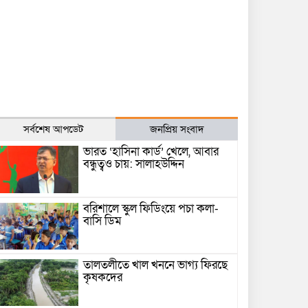
সর্বশেষ আপডেট
জনপ্রিয় সংবাদ
ভারত ‘হাসিনা কার্ড’ খেলে, আবার
বন্ধুত্বও চায়: সালাহউদ্দিন
বরিশালে স্কুল ফিডিংয়ে পচা কলা-
বাসি ডিম
তালতলীতে খাল খননে ভাগ্য ফিরছে
কৃষকদের