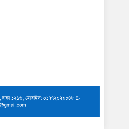
ুর, ঢাকা ১২১৬ , মোবাইল: ০১৭৭২০২৯০৪৮ E-
7@gmail.com
Theme Customized By
BreakingNews