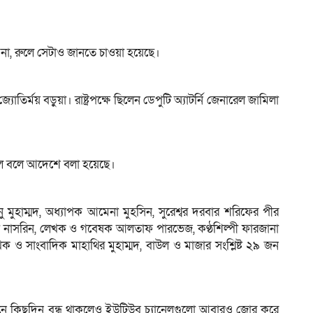
না, রুলে সেটাও জানতে চাওয়া হয়েছে।
্ময় বড়ুয়া। রাষ্ট্রপক্ষে ছিলেন ডেপুটি অ্যাটর্নি জেনারেল জামিলা
রেছিল বলে আদেশে বলা হয়েছে।
নু মুহাম্মদ, অধ্যাপক আমেনা মুহসিন, সুরেশ্বর দরবার শরিফের পীর
 আরা নাসরিন, লেখক ও গবেষক আলতাফ পারভেজ, কণ্ঠশিল্পী ফারজানা
ক ও সাংবাদিক মাহাথির মুহাম্মদ, বাউল ও মাজার সংশ্লিষ্ট ২৯ জন
ানে কিছুদিন বন্ধ থাকলেও ইউটিউব চ্যানেলগুলো আবারও জোর করে