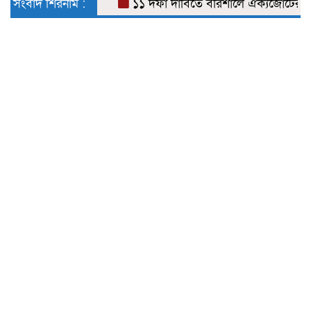
সংবাদ শিরনাম :
১১ দফা দাবিতে বরিশালে ঐক্যজোটের স্মারক