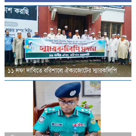
১১ দফা দাবিতে বরিশালে ঐক্যজোটের স্মারকলিপি