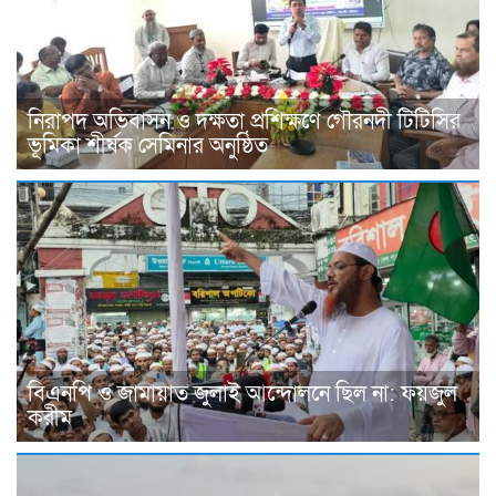
নিরাপদ অভিবাসন ও দক্ষতা প্রশিক্ষণে গৌরনদী টিটিসির
ভূমিকা শীর্ষক সেমিনার অনুষ্ঠিত
বিএনপি ও জামায়াত জুলাই আন্দোলনে ছিল না: ফয়জুল
করীম