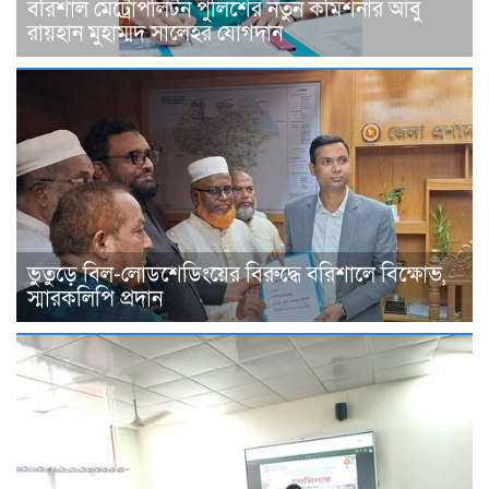
বরিশাল মেট্রোপলিটন পুলিশের নতুন কমিশনার আবু
রায়হান মুহাম্মদ সালেহর যোগদান
ভুতুড়ে বিল-লোডশেডিংয়ের বিরুদ্ধে বরিশালে বিক্ষোভ,
স্মারকলিপি প্রদান