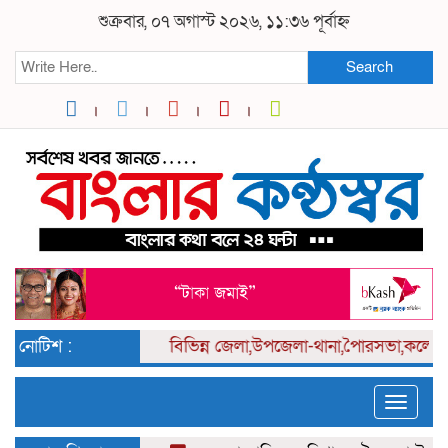
শুক্রবার, ০৭ অগাস্ট ২০২৬, ১১:৩৬ পূর্বাহ্ন
Search
নোটিশ :
বিভিন্ন
জেলা,উপজেলা-থানা,পৈারসভা,কলেজ পর্
Toggle
naviga