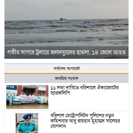
গভীর সাগরে ট্রলারে জলদস্যুদের হামলা, ১৪ জেলে আহত
সর্বশেষ আপডেট
জনপ্রিয় সংবাদ
১১ দফা দাবিতে বরিশালে ঐক্যজোটের
স্মারকলিপি
বরিশাল মেট্রোপলিটন পুলিশের নতুন
কমিশনার আবু রায়হান মুহাম্মদ সালেহর
যোগদান