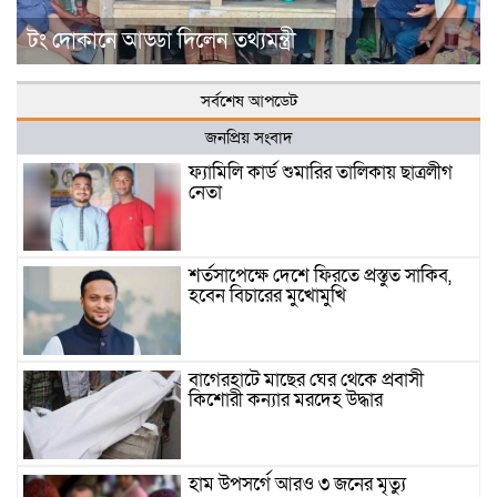
টং দোকানে আড্ডা দিলেন তথ্যমন্ত্রী
সর্বশেষ আপডেট
জনপ্রিয় সংবাদ
ফ্যামিলি কার্ড শুমারির তালিকায় ছাত্রলীগ
নেতা
শর্তসাপেক্ষে দেশে ফিরতে প্রস্তুত সাকিব,
হবেন বিচারের মুখোমুখি
বাগেরহাটে মাছের ঘের থেকে প্রবাসী
কিশোরী কন্যার মরদেহ উদ্ধার
হাম উপসর্গে আরও ৩ জনের মৃত্যু