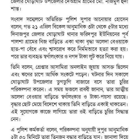
জেলার ঘোড়াঘাট উপজেলার দেওগ্রাম গ্রামের মো. নাজমুল হুদা
শান্ত।
সংবাদ সম্মেলনে অতিরিক্ত পুলিশ সুপার আনোয়ার হোসেন
বলেন, গত ২১ এপ্রিল বিকেল আনুমানিক ৩টা থেকে ৫টার মধ্যে
দিনাজপুর জেলার ঘোড়াঘাট থানার ফরিদপুর ইউনিয়নের পূর্ব
পালশা গ্রামের নিজ বাড়িতে একা থাকা বৃদ্ধা অলেদা বেওয়াকে
হাত-পা বেঁধে এবং শ্বাসরোধ করে নির্মমভাবে হত্যা করা হয়।
পরে তার ব্যবহৃত স্বর্ণালংকার ও নগদ টাকা লুট করে নিয়ে যায়।
তিনি বলেন, গ্রেপ্তার আসামিরা অনলাইন জুয়ায় আসক্ত ছিলেন
এবং ঋণের চাপে আর্থিক সংকটে পড়েন। ঘটনার দিন সকালে
ঘোড়াঘাট উপজেলার ডুগডুগি বাজারে বসে তারা চুরির
পরিকল্পনা করেন। এ সময় ফজলে রাব্বী জানান, তার আত্মীয়
অলেদা বেওয়ার বাড়িতে স্বর্ণালংকার ও টাকা-পয়সা রয়েছে।
বৃদ্ধার ছোট মেয়ে বিদেশে থাকায় তিনি বাড়িতে একাই থাকতেন।
এই সুযোগকে কাজে লাগিয়ে তারা ওই বাড়িতে চুরির সিদ্ধান্ত
নেন।
এ পুলিশ কর্মকর্তা বলেন, পরিকল্পনা অনুযায়ী দুপুর আনুমানিক
২টা ৫০ মিনিটে তারা তিনজন বৃদ্ধার বাড়িতে যান। জানালা দিয়ে