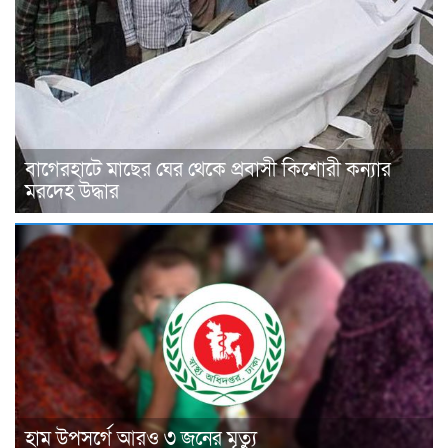
বাগেরহাটে মাছের ঘের থেকে প্রবাসী কিশোরী কন্যার
মরদেহ উদ্ধার
হাম উপসর্গে আরও ৩ জনের মৃত্যু