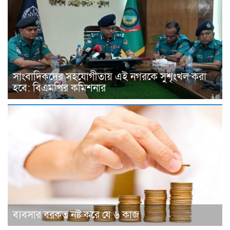
সাংবাদিকদের সহযোগীতায় এই নগরকে সুশৃংখল করা
হবে: বিএমপির কমিশনার
ব্যবসার বরকত নষ্ট করে যে ৬ কাজ