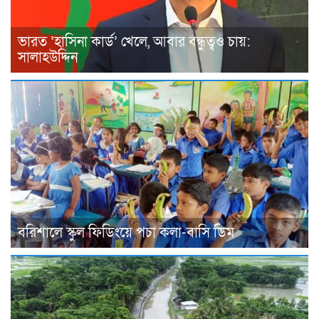
ভারত ‘হাসিনা কার্ড’ খেলে, আবার বন্ধুত্বও চায়:
সালাহউদ্দিন
বরিশালে স্কুল ফিডিংয়ে পচা কলা-বাসি ডিম