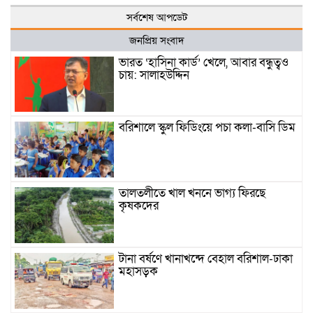
সর্বশেষ আপডেট
জনপ্রিয় সংবাদ
ভারত ‘হাসিনা কার্ড’ খেলে, আবার বন্ধুত্বও
চায়: সালাহউদ্দিন
বরিশালে স্কুল ফিডিংয়ে পচা কলা-বাসি ডিম
তালতলীতে খাল খননে ভাগ্য ফিরছে
কৃষকদের
টানা বর্ষণে খানাখন্দে বেহাল বরিশাল-ঢাকা
মহাসড়ক