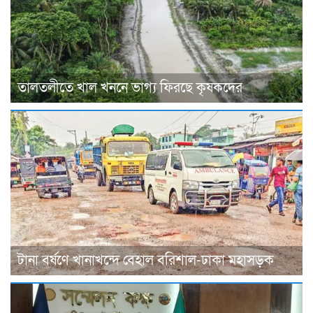
তালতলীতে খাল খননে ভাগ্য ফিরছে কৃষকদের
টানা বর্ষণে খানাখন্দে বেহাল বরিশাল-ঢাকা মহাসড়ক