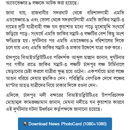
অ্যাডভেঞ্চার ৯ লঞ্চকে আটক করা হয়েছে।
জানা যায়, রাজধানীর সদরঘাট থেকে বরিশালগামী এমভি
এডভেঞ্চার-৯ এবং ভোলা থেকে সদরঘাটগামী এমভি জাকির সম্রাট-৩
নামের দুটি যাত্রীবাহী লঞ্চ ঘন কুয়াশার মধ্যে পড়ে মুখোমুখি সংঘর্ষে
জড়িয়ে পড়ে। সংঘর্ষে এমভি জাকির সম্রাট-৩ লঞ্চটির বেশ কিছু অংশ
ক্ষতিগ্রস্ত হয়। দুর্ঘটনার পর এমভি এডভেঞ্চার-৯ বরিশালের দিকে
চলে যায় এবং এমভি জাকির সম্রাট-৩ ঢাকার উদ্দেশে যাত্রা শুরু করে।
চাঁদপুরে বিআইডব্লিউটিএর পরিদর্শক আব্দুল মান্নান জানান, দুর্ঘটনার
পর গভীর রাতে জাকির সম্রাট-৩ লঞ্চটি চাঁদপুর লঞ্চ টার্মিনালে
ভেড়ানোর চেষ্টা করলে যাত্রীরা ক্ষুব্ধ হয়ে ওঠেন। একপর্যায়ে তারা লঞ্চে
আগুন ধরিয়ে দেয়ার হুমকিও দেন। পরিস্থিতি বেগতিক দেখে লঞ্চের
মাস্টার আহত যাত্রীদের নিয়ে ঢাকার দিকে রওনা দেন।
এদিকে, চাঁদপুর নদী বন্দরের বিআইডব্লিউটিএর উপপরিচালক
মোহাম্মদ কামরুজ্জামান জানান, মেঘনা নদীতে ঘন কুয়াশার কারণে
এই দুর্ঘটনার ঘটনা ঊর্ধ্বতন কর্তৃপক্ষকে জানানো হয়েছে।
Download News PhotoCard (1080×1080)