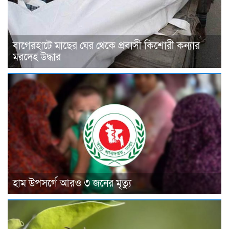
বাগেরহাটে মাছের ঘের থেকে প্রবাসী কিশোরী কন্যার
মরদেহ উদ্ধার
হাম উপসর্গে আরও ৩ জনের মৃত্যু