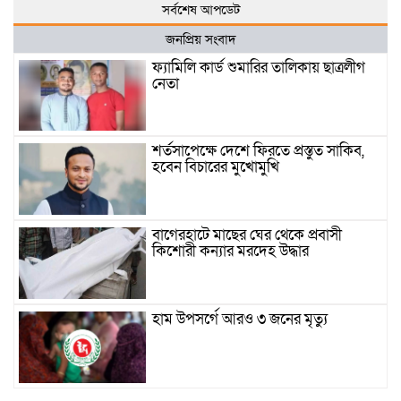
সর্বশেষ আপডেট
জনপ্রিয় সংবাদ
ফ্যামিলি কার্ড শুমারির তালিকায় ছাত্রলীগ
নেতা
শর্তসাপেক্ষে দেশে ফিরতে প্রস্তুত সাকিব,
হবেন বিচারের মুখোমুখি
বাগেরহাটে মাছের ঘের থেকে প্রবাসী
কিশোরী কন্যার মরদেহ উদ্ধার
হাম উপসর্গে আরও ৩ জনের মৃত্যু