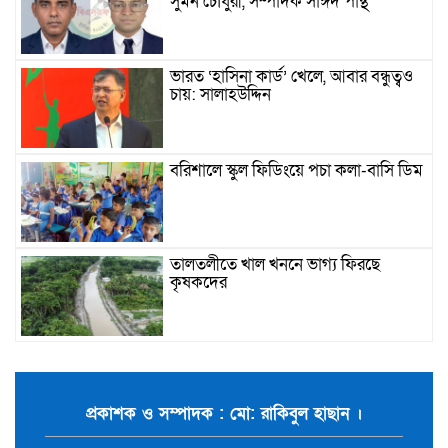
সুমন চৌধুরী, সম্পাদক সাঈদ পান্থ
ভারত ‘হাসিনা কার্ড’ খেলে, আবার বন্ধুত্বও
চায়: সালাহউদ্দিন
বরিশালে স্কুল ফিডিংয়ে পচা কলা-বাসি ডিম
তালতলীতে খাল খননে ভাগ্য ফিরছে
কৃষকদের
টানা বর্ষণে খানাখন্দে বেহাল বরিশাল-ঢাকা
মহাসড়ক
প্রকাশক ও সম্পাদক : মো: রাকিবুল হাছান ।