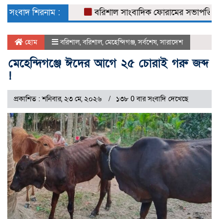
naviga
সংবাদ শিরনাম :
বরিশাল সাংবাদিক ফোরামের সভাপতি সুমন চৌধ
হোম
বরিশাল
,
বরিশাল
,
মেহেন্দিগঞ্জ
,
সর্বশেষ
,
সারাদেশ
মেহেন্দিগঞ্জে ঈদের আগে ২৫ চোরাই গরু জব্দ
!
প্রকাশিত : শনিবার, ২৩ মে, ২০২৬
১৩৮ 0 বার সংবাদি দেখেছে