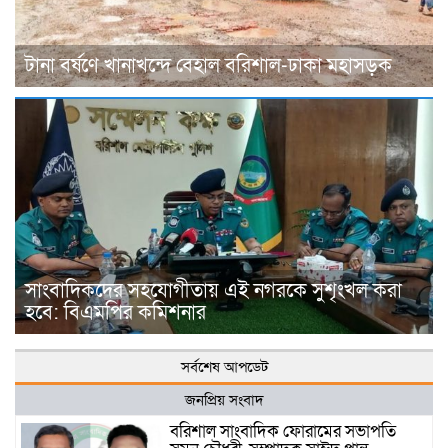
টানা বর্ষণে খানাখন্দে বেহাল বরিশাল-ঢাকা মহাসড়ক
সাংবাদিকদের সহযোগীতায় এই নগরকে সুশৃংখল করা
হবে: বিএমপির কমিশনার
সর্বশেষ আপডেট
জনপ্রিয় সংবাদ
বরিশাল সাংবাদিক ফোরামের সভাপতি