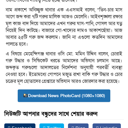
ভরণপোষণের দায়িত্ব নিতে হচ্ছে তাদেরই।
নাম প্রকাশে অনিচ্ছুক থানার এক এএসআই বলেন, “তিন-চার মাস
আগে জব্দ করা ৭টি গরুর মালিক আজও মেলেনি। আইনশৃঙ্খলা রক্ষার
মূল কাজ বাদ দিয়ে আমাদের এখন গরুর ঘাস-পানি, গোসল আর যত্ন
নিয়েই দিন কাটছে। বাজারে গো-খাদ্যের দামও আকাশছোঁয়া। আজ
আবার ২৫টি গরু জব্দ করলাম। জানি না এগুলো কতদিন আমাদের
পালতে হবে।
এ বিষয়ে মেহেন্দিগঞ্জ থানার ওসি মো. মমিন উদ্দিন বলেন, চোরাই
গরু উদ্ধার ও সিন্ডিকেট ধরতে আমাদের অভিযান চলমান আছে।
জব্দকৃত গরুগুলো আদালতের নির্দেশনা অনুযায়ী পরবর্তী ব্যবস্থা
নেওয়া হবে। ইতোমধ্যে গোপনে মজুত রাখা বাকি গরু উদ্ধার ও চোর
চক্রের মূল হোতাদের গ্রেপ্তারে অভিযান আরও জোরদার করা হয়েছে।
Download News PhotoCard (1080×1080)
নিউজটি আপনার বন্ধুদের সাথে শেয়ার করুন