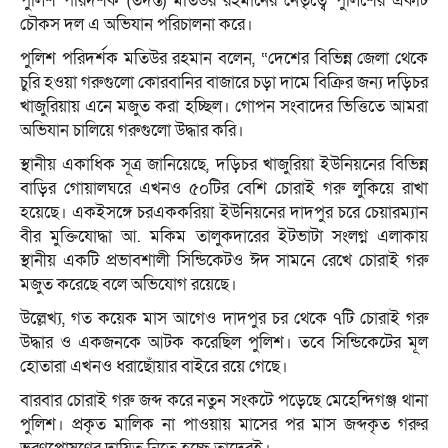
পুলিশ পরিদর্শক (তদন্ত) মতিউর রহমানের নেতৃত্বে পুলিশের একটি
চৌকস দল এ অভিযান পরিচালনা করে।
পুলিশ পরিদর্শক মতিউর রহমান বলেন, “দেশের বিভিন্ন জেলা থেকে
চুরি হওয়া গরুগুলো কোরবানির বাজারে চড়া দামে বিক্রির জন্য দড়িচর
খাজুরিয়ায় এনে মজুত করা হচ্ছিল। গোপন সংবাদের ভিত্তিতে আমরা
অভিযান চালিয়ে গরুগুলো উদ্ধার করি।
স্থানীয় একাধিক সূত্র জানিয়েছে, দড়িচর খাজুরিয়া ইউনিয়নের বিভিন্ন
বাড়ির গোয়ালঘরে এখনও ৫০টির বেশি চোরাই গরু লুকিয়ে রাখা
হয়েছে। একইসঙ্গে চরএককরিয়া ইউনিয়নের দাদপুর চরে চেয়ারম্যান
বীর মুক্তিযোদ্ধা আ. মকিম তালুকদারের ইটভাটা সংলগ্ন এলাকায়
স্থানীয় একটি প্রভাবশালী সিন্ডিকেটও ঈদ সামনে রেখে চোরাই গরু
মজুত করেছে বলে অভিযোগ রয়েছে।
উল্লেখ্য, গত কয়েক মাস আগেও দাদপুর চর থেকে ৭টি চোরাই গরু
উদ্ধার ও একজনকে আটক করেছিল পুলিশ। তবে সিন্ডিকেটের মূল
হোতারা এখনও ধরাছোঁয়ার বাইরে রয়ে গেছে।
বারবার চোরাই গরু জব্দ করে নতুন সংকটে পড়েছে মেহেন্দিগঞ্জ থানা
পুলিশ। প্রকৃত মালিক না পাওয়ায় মাসের পর মাস জব্দকৃত গরুর