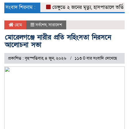
naviga
সংবাদ শিরনাম :
ডেঙ্গুতে ২ জনের মৃত্যু, হাসপাতালে ভর্তি ৬৭২
হোম
সর্বশেষ
,
সারাদেশ
মোরেলগঞ্জে নারীর প্রতি সহিংসতা নিরসনে
আলোচনা সভা
প্রকাশিত : বৃহস্পতিবার, ৪ জুন, ২০২৬
১১৩ 0 বার সংবাদি দেখেছে