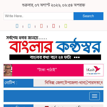
শুক্রবার, ০৭ অগাস্ট ২০২৬, ০৬:৫৪ অপরাহ্ন
Search
নোটিশ :
বিভিন্ন
জেলা,উপজেলা-থানা,পৈারসভা,কলেজ প
Toggle
naviga