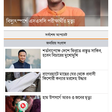
বিদ্যুৎস্পর্শে এসএসসি পরীক্ষার্থীর মৃত্যু
সর্বশেষ আপডেট
জনপ্রিয় সংবাদ
শর্তসাপেক্ষে দেশে ফিরতে প্রস্তুত সাকিব,
হবেন বিচারের মুখোমুখি
বাগেরহাটে মাছের ঘের থেকে প্রবাসী
কিশোরী কন্যার মরদেহ উদ্ধার
হাম উপসর্গে আরও ৩ জনের মৃত্যু