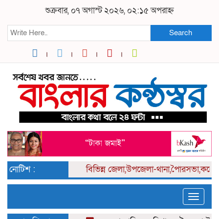
শুক্রবার, ০৭ অগাস্ট ২০২৬, ০২:১৫ অপরাহ্ন
Search
নোটিশ :
বিভিন্ন
জেলা,উপজেলা-থানা,পৈারসভা,কলেজ পর্
Toggle
naviga