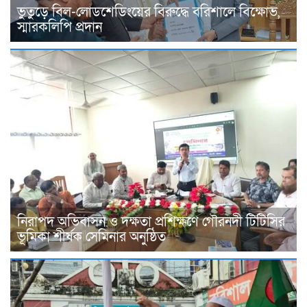
ভুতুড়ে বিল-লোডশেডিংয়ের বিরুদ্ধে বরিশালে বিক্ষোভ,
স্মারকলিপি প্রদান
নিরাপদ অভিবাসন ও দক্ষতা প্রশিক্ষণে গৌরনদী টিটিসির
ভূমিকা শীর্ষক সেমিনার অনুষ্ঠিত