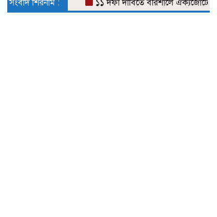
সংবাদ শিরনাম :
১১ দফা দাবিতে বরিশালে ঐক্যজোটের স্মারক