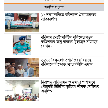
জনপ্রিয় সংবাদ
১১ দফা দাবিতে বরিশালে ঐক্যজোটের
স্মারকলিপি
বরিশাল মেট্রোপলিটন পুলিশের নতুন
কমিশনার আবু রায়হান মুহাম্মদ সালেহর
যোগদান
ভুতুড়ে বিল-লোডশেডিংয়ের বিরুদ্ধে
বরিশালে বিক্ষোভ, স্মারকলিপি প্রদান
নিরাপদ অভিবাসন ও দক্ষতা প্রশিক্ষণে
গৌরনদী টিটিসির ভূমিকা শীর্ষক সেমিনার
অনুষ্ঠিত