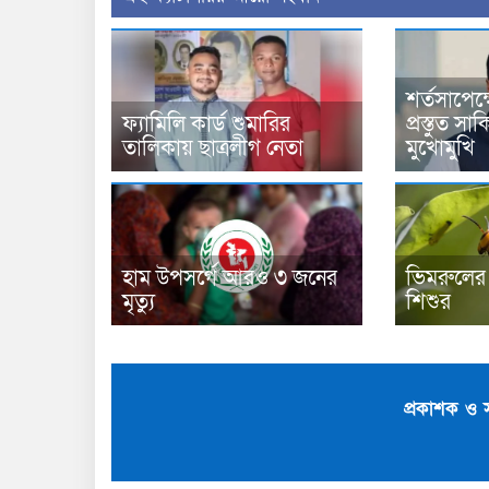
শর্তসাপেক
ফ্যামিলি কার্ড শুমারির
প্রস্তুত স
তালিকায় ছাত্রলীগ নেতা
মুখোমুখি
হাম উপসর্গে আরও ৩ জনের
ভিমরুলের 
মৃত্যু
শিশুর
প্রকাশক ও 