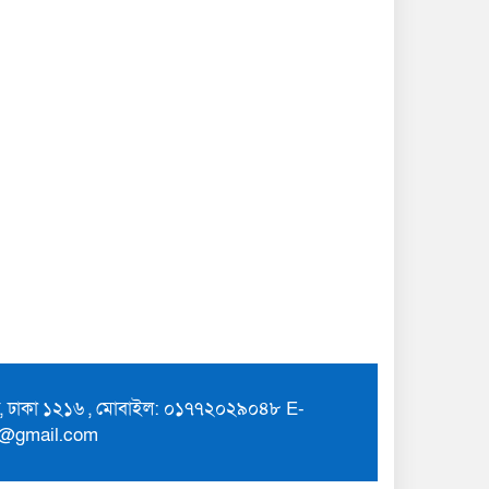
ুর, ঢাকা ১২১৬ , মোবাইল: ০১৭৭২০২৯০৪৮ E-
7@gmail.com