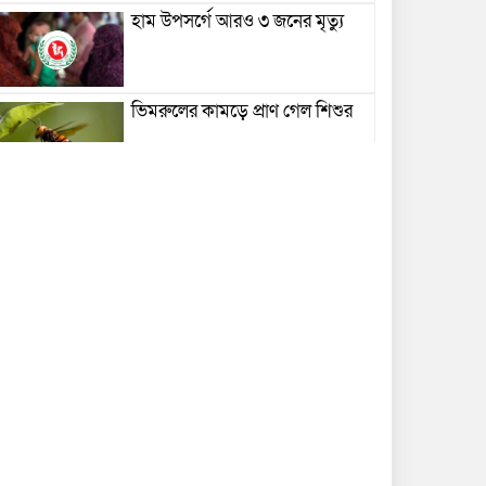
হাম উপসর্গে আরও ৩ জনের মৃত্যু
ভিমরুলের কামড়ে প্রাণ গেল শিশুর
বেতন-আয়ের সঙ্গে সম্পদের
অসঙ্গতির অভিযোগ, আলোচনায়
বাবুগঞ্জের পিআইও সোহেল হোসেন
টং দোকানে আড্ডা দিলেন তথ্যমন্ত্রী
বিদ্যুৎস্পর্শে এসএসসি পরীক্ষার্থীর
মৃত্যু
বাল্কহেডের ধাক্কায় সেতু ভেঙে খালে,