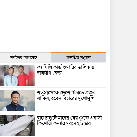
সর্বশেষ আপডেট
জনপ্রিয় সংবাদ
ফ্যামিলি কার্ড শুমারির তালিকায়
ছাত্রলীগ নেতা
শর্তসাপেক্ষে দেশে ফিরতে প্রস্তুত
সাকিব, হবেন বিচারের মুখোমুখি
বাগেরহাটে মাছের ঘের থেকে প্রবাসী
কিশোরী কন্যার মরদেহ উদ্ধার