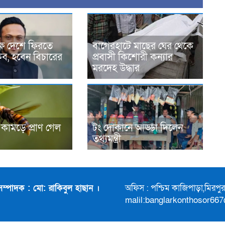
্ষে দেশে ফিরতে
বাগেরহাটে মাছের ঘের থেকে
াকিব, হবেন বিচারের
প্রবাসী কিশোরী কন্যার
মরদেহ উদ্ধার
কামড়ে প্রাণ গেল
টং দোকানে আড্ডা দিলেন
তথ্যমন্ত্রী
সম্পাদক : মো: রাকিবুল হাছান ।
অফিস : পশ্চিম কাজিপাড়া,মিরপ
malil:banglarkonthosor66