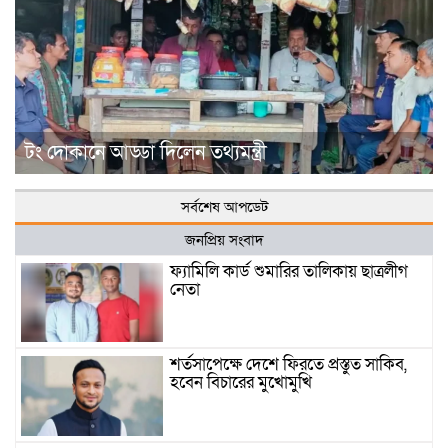
টং দোকানে আড্ডা দিলেন তথ্যমন্ত্রী
সর্বশেষ আপডেট
জনপ্রিয় সংবাদ
ফ্যামিলি কার্ড শুমারির তালিকায় ছাত্রলীগ
নেতা
শর্তসাপেক্ষে দেশে ফিরতে প্রস্তুত সাকিব,
হবেন বিচারের মুখোমুখি