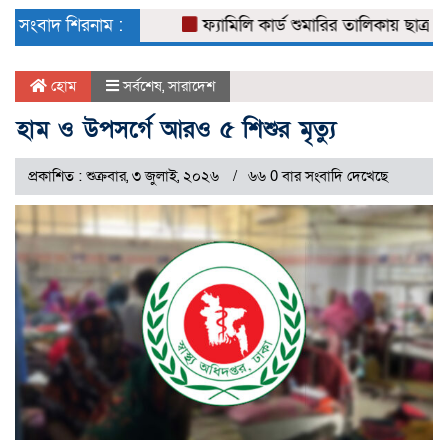
naviga
সংবাদ শিরনাম :
ফ্যামিলি কার্ড শুমারির তালিকায় ছাত্রলীগ নে
হোম
সর্বশেষ
,
সারাদেশ
হাম ও উপসর্গে আরও ৫ শিশুর মৃত্যু
প্রকাশিত : শুক্রবার, ৩ জুলাই, ২০২৬
৬৬ 0 বার সংবাদি দেখেছে