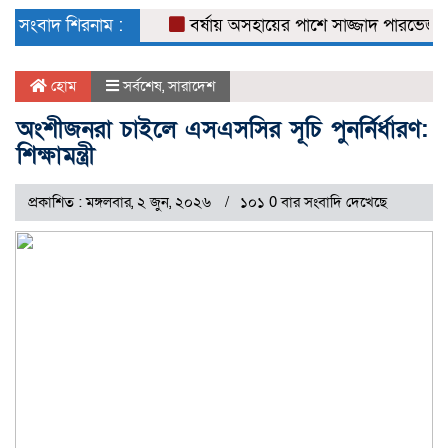
naviga
সংবাদ শিরনাম :
বর্ষায় অসহায়ের পাশে সাজ্জাদ পারভেজ
ডেঙ
হোম
সর্বশেষ
,
সারাদেশ
অংশীজনরা চাইলে এসএসসির সূচি পুনর্নির্ধারণ:
শিক্ষামন্ত্রী
প্রকাশিত : মঙ্গলবার, ২ জুন, ২০২৬
১০১ 0 বার সংবাদি দেখেছে