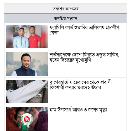
সর্বশেষ আপডেট
জনপ্রিয় সংবাদ
ফ্যামিলি কার্ড শুমারির তালিকায় ছাত্রলীগ
নেতা
শর্তসাপেক্ষে দেশে ফিরতে প্রস্তুত সাকিব,
হবেন বিচারের মুখোমুখি
বাগেরহাটে মাছের ঘের থেকে প্রবাসী
কিশোরী কন্যার মরদেহ উদ্ধার
হাম উপসর্গে আরও ৩ জনের মৃত্যু