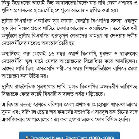
কিন্তু উদ্বোধনের আগেই উচ্চ আদালতের নির্দেশনার নথি জেলা প্রশাসন ও
পুলিশ প্রশাসনের হাতে পৌঁছালে পুরো আয়োজন স্থগিত করা হয়।
স্থানীয় বিএনপির একাধিক সূত্র জানায়, কেন্দ্রীয় বিএনপির সদস্য এবাদুল
হক চাঁন নিজের প্রভাব খাটিয়ে মেলার আয়োজন করেছিলেন। তবে উদ্বোধনী
অনুষ্ঠানে স্থানীয় বিএনপির গুরুত্বপূর্ণ নেতাদের আমন্ত্রণ না দেওয়ায় দলীয়
নেতাকর্মীদের মধ্যেও অসন্তোষ তৈরি হয়।
অন্যদিকে, শুরু থেকেই ১৬ নম্বর ওয়ার্ড বিএনপি, যুবদল ও ছাত্রদলের
নেতাকর্মীরা স্কুল মাঠে মেলার আয়োজনের বিরোধিতা করে আসছিলেন।
তাদের দাবি ছিল, এসএসসি পরীক্ষার সময় শিক্ষাপ্রতিষ্ঠানে বাণিজ্য মেলা
আয়োজন করা উচিত নয়।
স্থানীয় রাজনৈতিক সূত্রগুলোর দাবি, মূলত বিএনপির অভ্যন্তরীণ আধিপত্য
বিস্তারকে কেন্দ্র করেই বিষয়টি আদালত পর্যন্ত গড়িয়েছে।
এ বিষয়ে বক্তব্য জানতে বরিশাল জেলা প্রশাসক মোহাম্মদ খায়রুল আলম
সুমন এবং বরিশাল চেম্বার অব কমার্সের সভাপতি এবায়দুল হক চাঁনের সঙ্গে
একাধিকবার যোগাযোগের চেষ্টা করা হলেও তাদের ফোন রিসিভ হয়নি।
Download News PhotoCard (1080×1080)