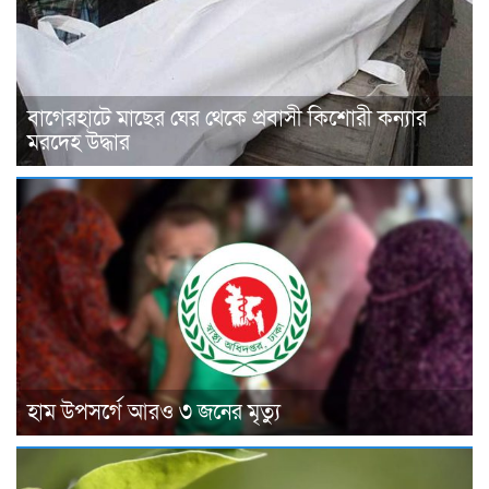
বাগেরহাটে মাছের ঘের থেকে প্রবাসী কিশোরী কন্যার
মরদেহ উদ্ধার
হাম উপসর্গে আরও ৩ জনের মৃত্যু