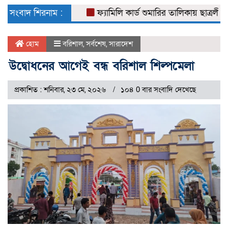
naviga
সংবাদ শিরনাম :
ফ্যামিলি কার্ড শুমারির তালিকায় ছাত্রলীগ নেতা
হোম
বরিশাল
,
সর্বশেষ
,
সারাদেশ
উদ্বোধনের আগেই বন্ধ বরিশাল শিল্পমেলা
প্রকাশিত : শনিবার, ২৩ মে, ২০২৬
১০৪ 0 বার সংবাদি দেখেছে