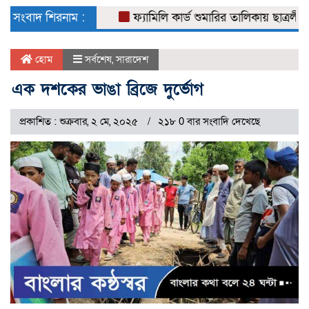
naviga
সংবাদ শিরনাম :
ফ্যামিলি কার্ড শুমারির তালিকায় ছাত্রলীগ নেতা
হোম
সর্বশেষ
,
সারাদেশ
এক দশকের ভাঙা ব্রিজে দুর্ভোগ
প্রকাশিত : শুক্রবার, ২ মে, ২০২৫
২১৮ 0 বার সংবাদি দেখেছে