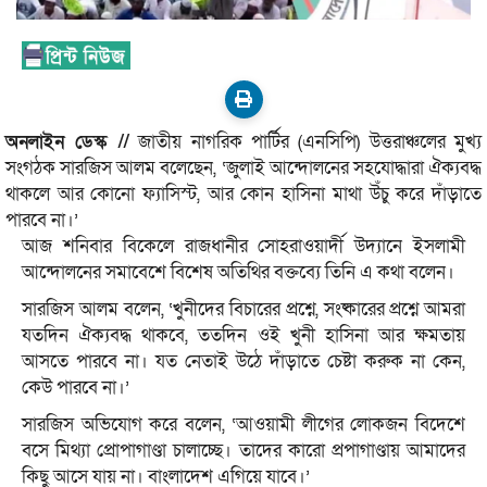
অনলাইন ডেস্ক //
জাতীয় নাগরিক পার্টির (এনসিপি) উত্তরাঞ্চলের মুখ্য
সংগঠক সারজিস আলম বলেছেন, ‘জুলাই আন্দোলনের সহযোদ্ধারা ঐক্যবদ্ধ
থাকলে আর কোনো ফ্যাসিস্ট, আর কোন হাসিনা মাথা উঁচু করে দাঁড়াতে
পারবে না।’
আজ শনিবার বিকেলে রাজধানীর সোহরাওয়ার্দী উদ্যানে ইসলামী
আন্দোলনের সমাবেশে বিশেষ অতিথির বক্তব্যে তিনি এ কথা বলেন।
সারজিস আলম বলেন, ‘খুনীদের বিচারের প্রশ্নে, সংষ্কারের প্রশ্নে আমরা
যতদিন ঐক্যবদ্ধ থাকবে, ততদিন ওই খুনী হাসিনা আর ক্ষমতায়
আসতে পারবে না। যত নেতাই উঠে দাঁড়াতে চেষ্টা করুক না কেন,
কেউ পারবে না।’
সারজিস অভিযোগ করে বলেন, ‘আওয়ামী লীগের লোকজন বিদেশে
বসে মিথ্যা প্রোপাগাণ্ডা চালাচ্ছে। তাদের কারো প্রপাগাণ্ডায় আমাদের
কিছু আসে যায় না। বাংলাদেশ এগিয়ে যাবে।’