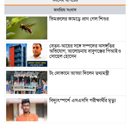
সর্বশেষ আপডেট
জনপ্রিয় সংবাদ
ভিমরুলের কামড়ে প্রাণ গেল শিশুর
বেতন-আয়ের সঙ্গে সম্পদের অসঙ্গতির
অভিযোগ, আলোচনায় বাবুগঞ্জের পিআইও
সোহেল হোসেন
টং দোকানে আড্ডা দিলেন তথ্যমন্ত্রী
বিদ্যুৎস্পর্শে এসএসসি পরীক্ষার্থীর মৃত্যু
বাল্কহেডের ধাক্কায় সেতু ভেঙে খালে, ৫