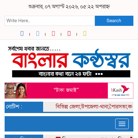
শুক্রবার, ০৭ অগাস্ট ২০২৬, ০৫:২২ অপরাহ্ন
Search
নোটিশ :
বিভিন্ন
জেলা,উপজেলা-থানা,পৈারসভা,কলেজ পর
Toggle
naviga