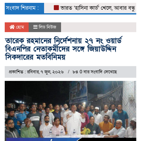
naviga
সংবাদ শিরনাম :
ভারত ‘হাসিনা কার্ড’ খেলে, আবার বন্ধুত্বও চা
হোম
লিড নিউজ
তারেক রহমানের নির্দেশনায় ২৭ নং ওয়ার্ড
বিএনপির নেতাকর্মীদের সঙ্গে জিয়াউদ্দিন
সিকদারের মতবিনিময়
প্রকাশিত : রবিবার, ৭ জুন, ২০২৬
৮৪ 0 বার সংবাদি দেখেছে