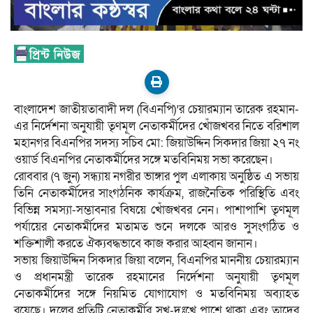
বাংলাদেশ জাতীয়তাবাদী দল (বিএনপি)’র চেয়ারম্যান তারেক রহমান-
এর নির্দেশনা অনুযায়ী তৃণমূল নেতাকর্মীদের খোঁজখবর নিতে বরিশাল
মহানগর বিএনপির সদস্য সচিব মো: জিয়াউদ্দিন সিকদার জিয়া ২৭ নং
ওয়ার্ড বিএনপির নেতাকর্মীদের সঙ্গে মতবিনিময় সভা করেছেন।
রোববার (৭ জুন) সন্ধ্যায় নগরীর ভাঙ্গার পুল এলাকায় অনুষ্ঠিত এ সভায়
তিনি নেতাকর্মীদের সাংগঠনিক কার্যক্রম, রাজনৈতিক পরিস্থিতি এবং
বিভিন্ন সমস্যা-সম্ভাবনার বিষয়ে খোঁজখবর নেন। পাশাপাশি তৃণমূল
পর্যায়ের নেতাকর্মীদের মতামত শুনে দলকে আরও সুসংগঠিত ও
শক্তিশালী করতে ঐক্যবদ্ধভাবে কাজ করার আহ্বান জানান।
সভায় জিয়াউদ্দিন সিকদার জিয়া বলেন, বিএনপির মাননীয় চেয়ারম্যান
ও প্রধানমন্ত্রী তারেক রহমানের নির্দেশনা অনুযায়ী তৃণমূল
নেতাকর্মীদের সঙ্গে নিয়মিত যোগাযোগ ও মতবিনিময় অব্যাহত
রয়েছে। দলের প্রতিটি নেতাকর্মীর সুখ-দুঃখে পাশে থাকা এবং তাদের