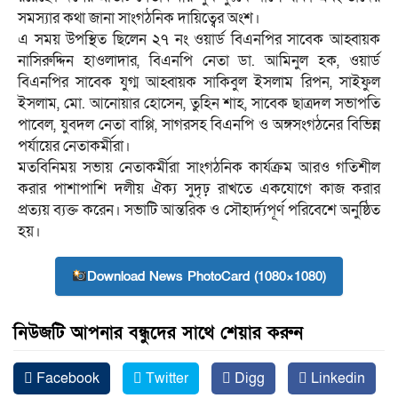
সমস্যার কথা জানা সাংগঠনিক দায়িত্বের অংশ।
এ সময় উপস্থিত ছিলেন ২৭ নং ওয়ার্ড বিএনপির সাবেক আহ্বায়ক
নাসিরুদ্দিন হাওলাদার, বিএনপি নেতা ডা. আমিনুল হক, ওয়ার্ড
বিএনপির সাবেক যুগ্ম আহ্বায়ক সাকিবুল ইসলাম রিপন, সাইফুল
ইসলাম, মো. আনোয়ার হোসেন, তুহিন শাহ, সাবেক ছাত্রদল সভাপতি
পাবেল, যুবদল নেতা বাপ্পি, সাগরসহ বিএনপি ও অঙ্গসংগঠনের বিভিন্ন
পর্যায়ের নেতাকর্মীরা।
মতবিনিময় সভায় নেতাকর্মীরা সাংগঠনিক কার্যক্রম আরও গতিশীল
করার পাশাপাশি দলীয় ঐক্য সুদৃঢ় রাখতে একযোগে কাজ করার
প্রত্যয় ব্যক্ত করেন। সভাটি আন্তরিক ও সৌহার্দ্যপূর্ণ পরিবেশে অনুষ্ঠিত
হয়।
Download News PhotoCard (1080×1080)
নিউজটি আপনার বন্ধুদের সাথে শেয়ার করুন
Facebook
Twitter
Digg
Linkedin