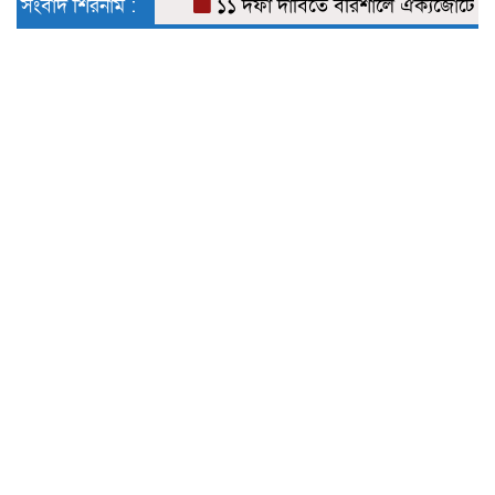
সংবাদ শিরনাম :
১১ দফা দাবিতে বরিশালে ঐক্যজোটের স্মারক