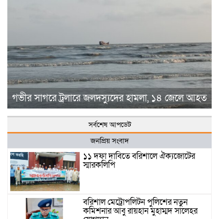
গভীর সাগরে ট্রলারে জলদস্যুদের হামলা, ১৪ জেলে আহত
সর্বশেষ আপডেট
জনপ্রিয় সংবাদ
১১ দফা দাবিতে বরিশালে ঐক্যজোটের
স্মারকলিপি
বরিশাল মেট্রোপলিটন পুলিশের নতুন
কমিশনার আবু রায়হান মুহাম্মদ সালেহর