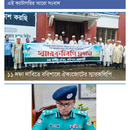
‍এই ক্যাটাগরির ‍আরো সংবাদ
১১ দফা দাবিতে বরিশালে ঐক্যজোটের স্মারকলিপি