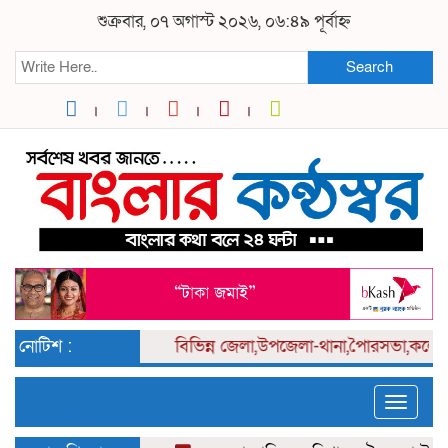
শুক্রবার, ০৭ অগাস্ট ২০২৬, ০৬:৪৯ পূর্বাহ্ন
Search
নোটিশ :
বিভিন্ন
জেলা,উপজেলা-থানা,পৈারসভা,কলেজ পর্
Toggle
naviga