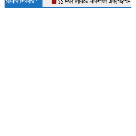
সংবাদ শিরনাম :
১১ দফা দাবিতে বরিশালে ঐক্যজোটের স্মারক