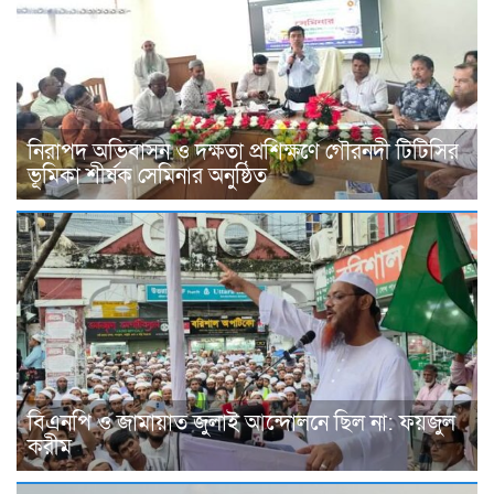
নিরাপদ অভিবাসন ও দক্ষতা প্রশিক্ষণে গৌরনদী টিটিসির
ভূমিকা শীর্ষক সেমিনার অনুষ্ঠিত
বিএনপি ও জামায়াত জুলাই আন্দোলনে ছিল না: ফয়জুল
করীম