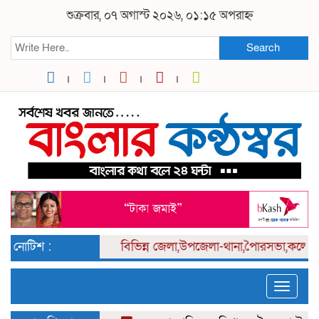
শুক্রবার, ০৭ অগাস্ট ২০২৬, ০১:১৫ অপরাহ্ন
Search
নোটিশ :
বিভিন্ন
জেলা,উপজেলা-থানা,পৈারসভা,কলেজ পর্
Toggle
naviga