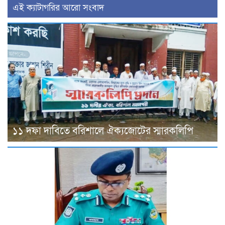
‍এই ক্যাটাগরির ‍আরো সংবাদ
১১ দফা দাবিতে বরিশালে ঐক্যজোটের স্মারকলিপি