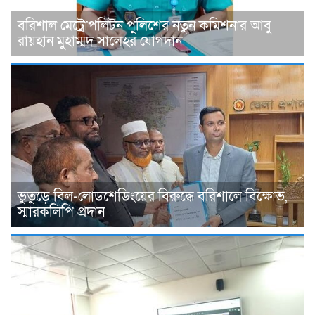
বরিশাল মেট্রোপলিটন পুলিশের নতুন কমিশনার আবু
রায়হান মুহাম্মদ সালেহর যোগদান
ভুতুড়ে বিল-লোডশেডিংয়ের বিরুদ্ধে বরিশালে বিক্ষোভ,
স্মারকলিপি প্রদান