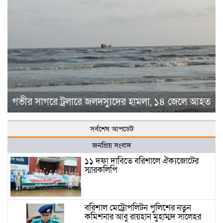
গভীর সাগরে ট্রলারে জলদস্যুদের হামলা, ১৪ জেলে আহত
সর্বশেষ আপডেট
জনপ্রিয় সংবাদ
১১ দফা দাবিতে বরিশালে ঐক্যজোটের
স্মারকলিপি
বরিশাল মেট্রোপলিটন পুলিশের নতুন
কমিশনার আবু রায়হান মুহাম্মদ সালেহর