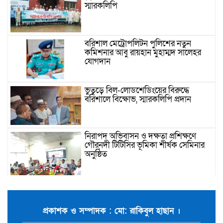
স্মারকলিপি
বরিশাল মেট্রোপলিটন পুলিশের নতুন
কমিশনার আবু রায়হান মুহাম্মদ সালেহর
যোগদান
ভুতুড়ে বিল-লোডশেডিংয়ের বিরুদ্ধে
বরিশালে বিক্ষোভ, স্মারকলিপি প্রদান
নিরাপদ অভিবাসন ও দক্ষতা প্রশিক্ষণে
গৌরনদী টিটিসির ভূমিকা শীর্ষক সেমিনার
অনুষ্ঠিত
বিএনপি ও জামায়াত জুলাই আন্দোলনে
ছিল না: ফয়জুল করীম
প্রকাশক ও সম্পাদক : মো: রাকিবুল হাছান ।