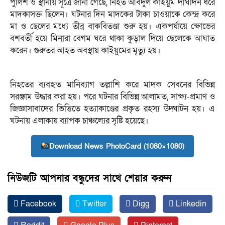
পুলিশ ও স্থানীয় সূত্রে জানা গেছে, নিহত আবদুল কাইয়ুম দীর্ঘদিন ধরে
মাদকাসক্ত ছিলেন। ঘটনার দিন মাদকের টাকা চাওয়াকে কেন্দ্র করে
মা ও ছেলের মধ্যে তীব্র বাকবিতণ্ডা শুরু হয়। একপর্যায়ে ক্ষোভের
বশবর্তী হয়ে মিনারা বেগম ঘরে থাকা কুড়াল দিয়ে ছেলেকে আঘাত
করেন। গুরুতর আহত অবস্থায় কাইয়ুমের মৃত্যু হয়।
নিহতের ব্যবহৃত মানিব্যাগ তল্লাশি করে মাদক সেবনের বিভিন্ন
সরঞ্জাম উদ্ধার করা হয়। পরে ঘটনার বিভিন্ন আলামত, সাক্ষ্য-প্রমাণ ও
জিজ্ঞাসাবাদের ভিত্তিতে হত্যাকাণ্ডের প্রকৃত রহস্য উদ্ঘাটন হয়। এ
ঘটনায় এলাকায় ব্যাপক চাঞ্চল্যের সৃষ্টি হয়েছে।
Download News PhotoCard (1080×1080)
নিউজটি আপনার বন্ধুদের সাথে শেয়ার করুন
Facebook
Twitter
Digg
Linkedin