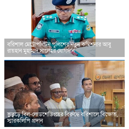
বরিশাল মেট্রোপলিটন পুলিশের নতুন কমিশনার আবু
রায়হান মুহাম্মদ সালেহর যোগদান
ভুতুড়ে বিল-লোডশেডিংয়ের বিরুদ্ধে বরিশালে বিক্ষোভ,
স্মারকলিপি প্রদান