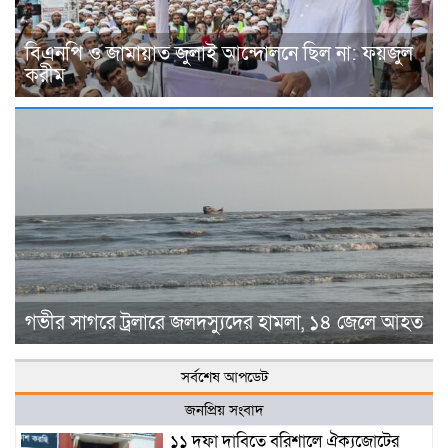
বিএনপি ও জামায়াত জুলাই আন্দোলনে ছিল না: ফয়জুল
করীম
গভীর সাগরে ট্রলারে জলদস্যুদের হামলা, ১৪ জেলে আহত
সর্বশেষ আপডেট
জনপ্রিয় সংবাদ
১১ দফা দাবিতে বরিশালে ঐক্যজোটের