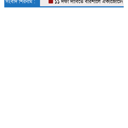
সংবাদ শিরনাম :
১১ দফা দাবিতে বরিশালে ঐক্যজোটের স্মারক