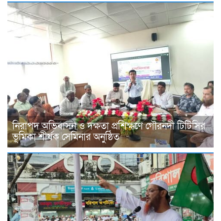
নিরাপদ অভিবাসন ও দক্ষতা প্রশিক্ষণে গৌরনদী টিটিসির
ভূমিকা শীর্ষক সেমিনার অনুষ্ঠিত