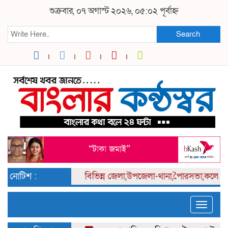
শুক্রবার, ০৭ অগাস্ট ২০২৬, ০৫:০২ পূর্বাহ্ন
Search
নোটিশ :
বিভিন্ন
জেলা,উপজেলা-থানা,পৈারসভা,কলেজ পর্য
Toggle
naviga