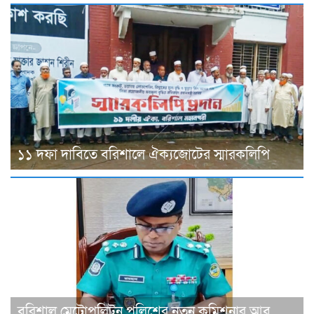
১১ দফা দাবিতে বরিশালে ঐক্যজোটের স্মারকলিপি
বরিশাল মেট্রোপলিটন পুলিশের নতুন কমিশনার আবু