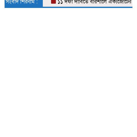
সংবাদ শিরনাম :
১১ দফা দাবিতে বরিশালে ঐক্যজোটের স্মারক