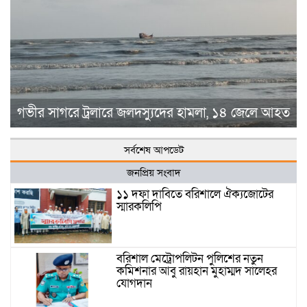
গভীর সাগরে ট্রলারে জলদস্যুদের হামলা, ১৪ জেলে আহত
সর্বশেষ আপডেট
জনপ্রিয় সংবাদ
১১ দফা দাবিতে বরিশালে ঐক্যজোটের
স্মারকলিপি
বরিশাল মেট্রোপলিটন পুলিশের নতুন
কমিশনার আবু রায়হান মুহাম্মদ সালেহর
যোগদান