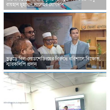
রায়হান মুহাম্মদ সালেহর যোগদান
ভুতুড়ে বিল-লোডশেডিংয়ের বিরুদ্ধে বরিশালে বিক্ষোভ,
স্মারকলিপি প্রদান