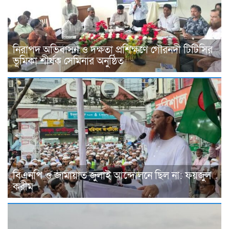
নিরাপদ অভিবাসন ও দক্ষতা প্রশিক্ষণে গৌরনদী টিটিসির
ভূমিকা শীর্ষক সেমিনার অনুষ্ঠিত
বিএনপি ও জামায়াত জুলাই আন্দোলনে ছিল না: ফয়জুল
করীম