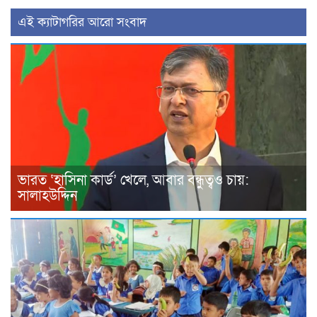
‍এই ক্যাটাগরির ‍আরো সংবাদ
ভারত ‘হাসিনা কার্ড’ খেলে, আবার বন্ধুত্বও চায়:
সালাহউদ্দিন