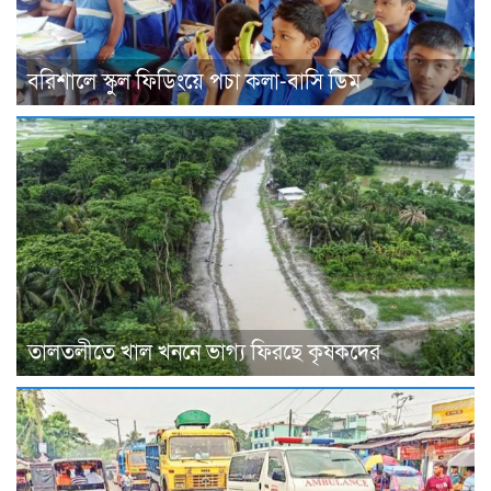
বরিশালে স্কুল ফিডিংয়ে পচা কলা-বাসি ডিম
তালতলীতে খাল খননে ভাগ্য ফিরছে কৃষকদের