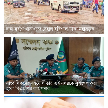
টানা বর্ষণে খানাখন্দে বেহাল বরিশাল-ঢাকা মহাসড়ক
সাংবাদিকদের সহযোগীতায় এই নগরকে সুশৃংখল করা
হবে: বিএমপির কমিশনার