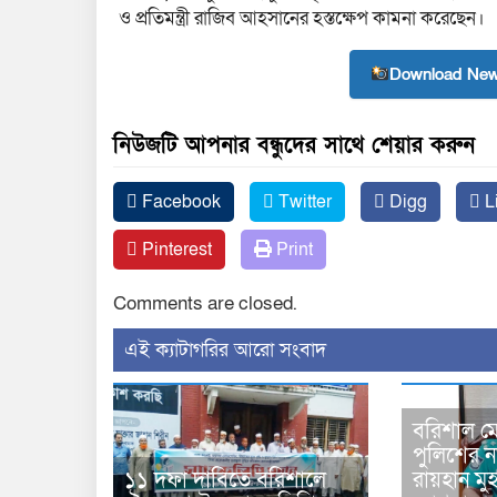
ও প্রতিমন্ত্রী রাজিব আহসানের হস্তক্ষেপ কামনা করেছেন।
Download New
নিউজটি আপনার বন্ধুদের সাথে শেয়ার করুন
Facebook
Twitter
Digg
L
Pinterest
Print
Comments are closed.
‍এই ক্যাটাগরির ‍আরো সংবাদ
বরিশাল মে
পুলিশের 
১১ দফা দাবিতে বরিশালে
রায়হান মু