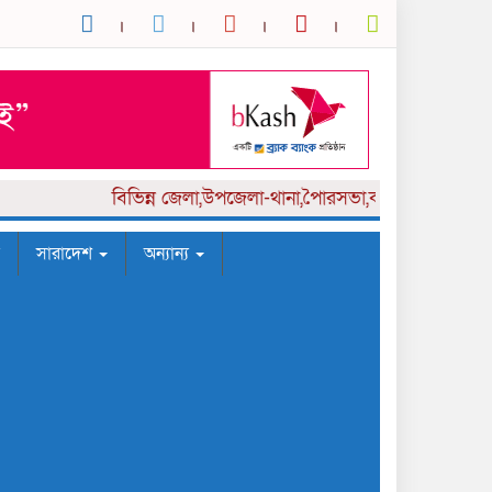
বিভিন্ন
জেলা,উপজেলা-থানা,পৈারসভা,কলেজ পর্যায় সংবাদক
সারাদেশ
অন্যান্য