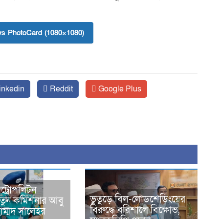
s PhotoCard (1080×1080)
inkedin
Reddit
Google Plus
ট্রোপলিটন
ভুতুড়ে বিল-লোডশেডিংয়ের
নতুন কমিশনার আবু
বিরুদ্ধে বরিশালে বিক্ষোভ,
হাম্মদ সালেহর