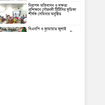
নিরাপদ অভিবাসন ও দক্ষতা
প্রশিক্ষণে গৌরনদী টিটিসির ভূমিকা
শীর্ষক সেমিনার অনুষ্ঠিত
বিএনপি ও জামায়াত জুলাই
আন্দোলনে ছিল না: ফয়জুল করীম
গভীর সাগরে ট্রলারে জলদস্যুদের
হামলা, ১৪ জেলে আহত
ভোলায় পঞ্চম শ্রেণির ছাত্রীকে
সংঘবদ্ধ ধর্ষণের অভিযোগ, গ্রেপ্তার ৩
নতুন কর্মসূচির ঘোষণা জামায়াত
জোটের