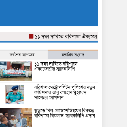
১১ দফা দাবিতে বরিশালে ঐক্যজোটের স্মারকলিপি
বর
সর্বশেষ আপডেট
জনপ্রিয় সংবাদ
১১ দফা দাবিতে বরিশালে
ঐক্যজোটের স্মারকলিপি
বরিশাল মেট্রোপলিটন পুলিশের নতুন
কমিশনার আবু রায়হান মুহাম্মদ
সালেহর যোগদান
ভুতুড়ে বিল-লোডশেডিংয়ের বিরুদ্ধে
বরিশালে বিক্ষোভ, স্মারকলিপি প্রদান